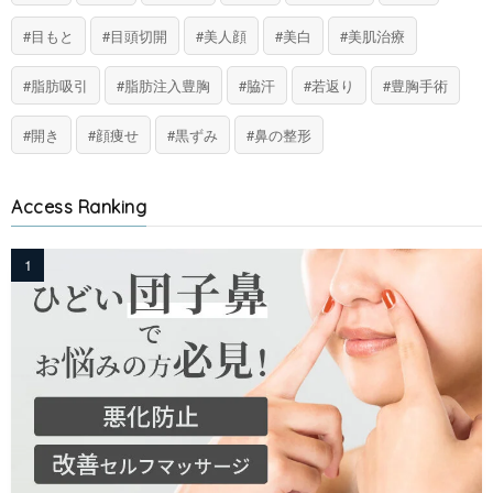
目もと
目頭切開
美人顔
美白
美肌治療
脂肪吸引
脂肪注入豊胸
脇汗
若返り
豊胸手術
開き
顔痩せ
黒ずみ
鼻の整形
Access Ranking