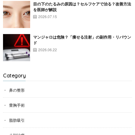
目の下のたるみの原因は？セルフケアで治る？改善方法
を医師が解説
2026.07.15
マンジャロは危険？「痩せる注射」の副作用・リバウン
ド
2026.06.22
Category
鼻の整形
豊胸手術
脂肪吸引