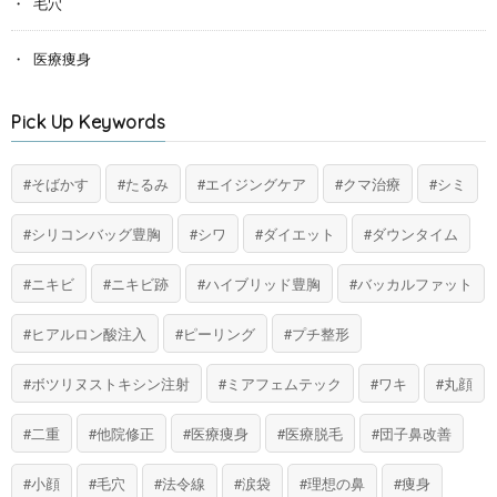
毛穴
医療痩身
Pick Up Keywords
そばかす
たるみ
エイジングケア
クマ治療
シミ
シリコンバッグ豊胸
シワ
ダイエット
ダウンタイム
ニキビ
ニキビ跡
ハイブリッド豊胸
バッカルファット
ヒアルロン酸注入
ピーリング
プチ整形
ボツリヌストキシン注射
ミアフェムテック
ワキ
丸顔
二重
他院修正
医療痩身
医療脱毛
団子鼻改善
小顔
毛穴
法令線
涙袋
理想の鼻
痩身