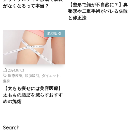
【整形で顔が不自然に？】鼻
がなくなるって本当？
整形や二重手術がバレる失敗
と修正法
脂肪吸引
2024.07.03
医療痩身
,
脂肪吸引
,
ダイエット
,
痩身
【太もも痩せには美容医療】
太ももの脂肪を減らすおすす
めの施術
Search