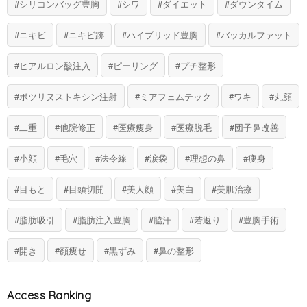
シリコンバッグ豊胸
シワ
ダイエット
ダウンタイム
ニキビ
ニキビ跡
ハイブリッド豊胸
バッカルファット
ヒアルロン酸注入
ピーリング
プチ整形
ボツリヌストキシン注射
ミアフェムテック
ワキ
丸顔
二重
他院修正
医療痩身
医療脱毛
団子鼻改善
小顔
毛穴
法令線
涙袋
理想の鼻
痩身
目もと
目頭切開
美人顔
美白
美肌治療
脂肪吸引
脂肪注入豊胸
脇汗
若返り
豊胸手術
開き
顔痩せ
黒ずみ
鼻の整形
Access Ranking