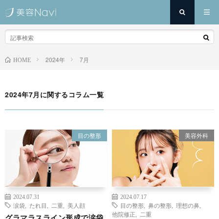
2024年
7月
HOME
2024年7月に関するコラム一覧
目の整形
美容外科
2024.07.31
2024.07.17
涙袋
,
たれ目
,
二重
,
美人顔
目の整形
,
鼻の整形
,
理想の鼻
,
他院修正
,
二重
グラマラスライン形成で涙袋