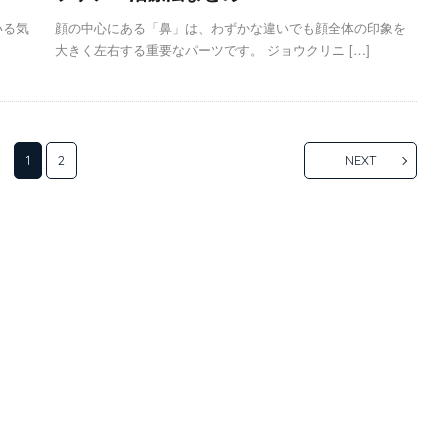
いる気
顔の中心にある「鼻」は、わずかな違いでも顔全体の印象を
大きく左右する重要なパーツです。 ジョウクリニ […]
1
2
NEXT