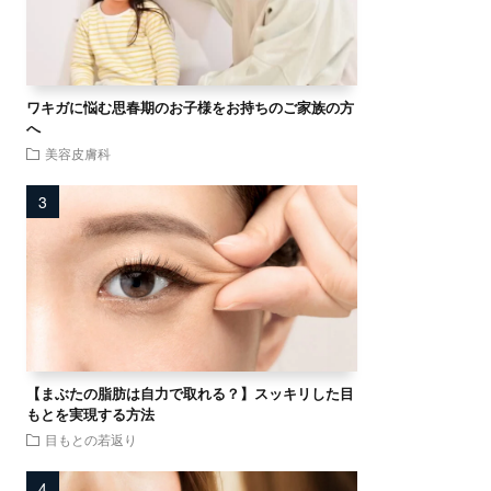
ワキガに悩む思春期のお子様をお持ちのご家族の方
へ
美容皮膚科
【まぶたの脂肪は自力で取れる？】スッキリした目
もとを実現する方法
目もとの若返り