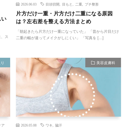
2026.06.03
目頭切開
,
目もと
,
二重
,
プチ整形
片方だけ一重・片方だけ二重になる原因
れい
は？左右差を整える方法まとめ
「朝起きたら片方だけ一重になっていた」 「昔から片目だけ
は、ス
二重の幅が違ってメイクがしにくい」 「写真を […]
返り
美容皮膚科
ケア
2026.05.08
ワキ
,
脇汗