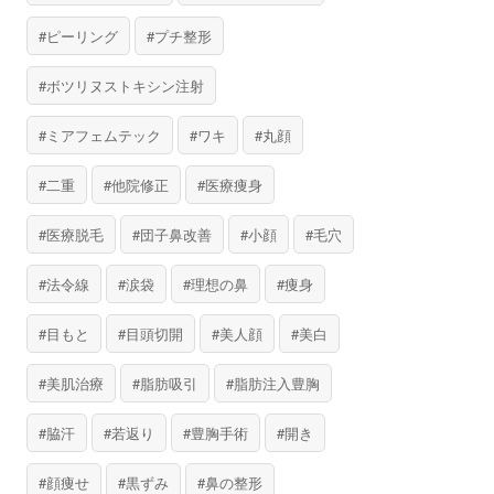
ピーリング
プチ整形
ボツリヌストキシン注射
ミアフェムテック
ワキ
丸顔
二重
他院修正
医療痩身
医療脱毛
団子鼻改善
小顔
毛穴
法令線
涙袋
理想の鼻
痩身
目もと
目頭切開
美人顔
美白
美肌治療
脂肪吸引
脂肪注入豊胸
脇汗
若返り
豊胸手術
開き
顔痩せ
黒ずみ
鼻の整形