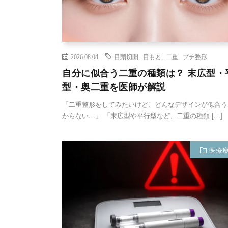
2026.08.04
目頭切開
,
目もと
,
二重
,
プチ整形
自分に似合う二重の種類は？ 末広型・
型・奥二重を医師が解説
「二重整形をしてみたいけど、どんなデザインが似合う
からない…」 「末広型や平行型など、二重の種類 […]
医療