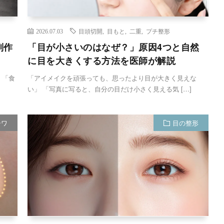
2026.07.03
目頭切開
,
目もと
,
二重
,
プチ整形
副作
「目が小さいのはなぜ？」原因4つと自然
に目を大きくする方法を医師が解説
 「食
「アイメイクを頑張っても、思ったより目が大きく見えな
い」 「写真に写ると、自分の目だけ小さく見える気 […]
シワ
目の整形