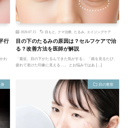
2026.07.15
目もと
,
クマ治療
,
たるみ
,
エイジングケア
平行
目の下のたるみの原因は？セルフケアで治
る？改善方法を医師が解説
かわ
「最近、目の下がたるんできた気がする」 「鏡を見るたび、
疲れて老けた印象に見える…」 とお悩みではあ […]
痩身
目の整形