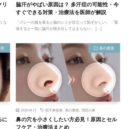
クリ
脇汗がやばい原因は？ 多汗症の可能性・今
すぐできる対策・治療法を医師が解説
くな
「グレーの服を着ると脇のシミが目立って恥ずかしい」 「緊
張すると一気に脇汗が噴き出して止まらない」 […]
整形
鼻の整形
2026.04.13
団子鼻改善
,
鼻の整形
,
理想の鼻
るに
鼻の穴を小さくしたい方必見！原因とセル
フケア・治療法まとめ