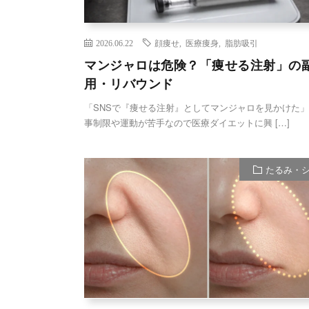
2026.06.22
顔痩せ
,
医療痩身
,
脂肪吸引
マンジャロは危険？「痩せる注射」の
用・リバウンド
「SNSで『痩せる注射』としてマンジャロを見かけた」
事制限や運動が苦手なので医療ダイエットに興 […]
たるみ・