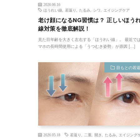
2026.06.16
ほうれい線
,
若返り
,
たるみ
,
シワ
,
エイジングケア
老け顔になるNG習慣は？ 正しいほう
線対策を徹底解説！
見た目年齢を大きく左右する「ほうれい線」。 最近で
マホの長時間使用による「うつむき姿勢」が原因 […]
目もとの若
2026.05.18
若返り
,
二重
,
開き
,
たるみ
,
エイジング