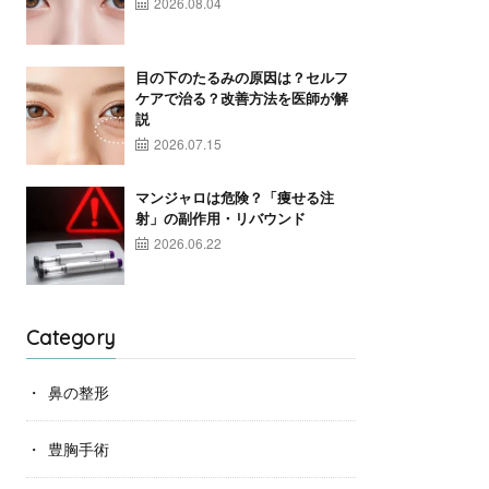
2026.08.04
目の下のたるみの原因は？セルフ
ケアで治る？改善方法を医師が解
説
2026.07.15
マンジャロは危険？「痩せる注
射」の副作用・リバウンド
2026.06.22
Category
鼻の整形
豊胸手術