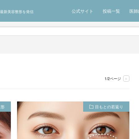
公式サイト
投稿一覧
医師
最新美容整形を発信
1/2ページ
>
整形
目もとの若返り