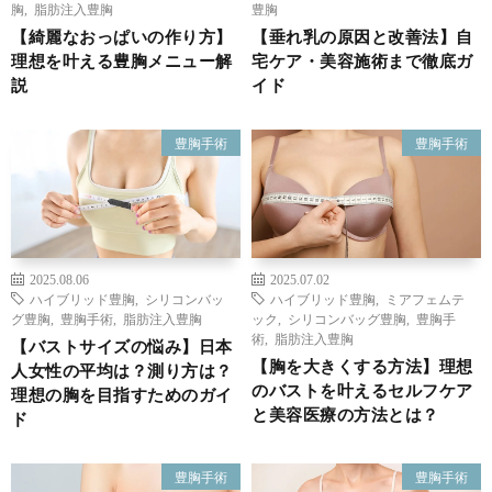
胸
,
脂肪注入豊胸
豊胸
【綺麗なおっぱいの作り方】
【垂れ乳の原因と改善法】自
理想を叶える豊胸メニュー解
宅ケア・美容施術まで徹底ガ
説
イド
豊胸手術
豊胸手術
2025.08.06
2025.07.02
ハイブリッド豊胸
,
シリコンバッ
ハイブリッド豊胸
,
ミアフェムテ
グ豊胸
,
豊胸手術
,
脂肪注入豊胸
ック
,
シリコンバッグ豊胸
,
豊胸手
術
,
脂肪注入豊胸
【バストサイズの悩み】日本
【胸を大きくする方法】理想
人女性の平均は？測り方は？
のバストを叶えるセルフケア
理想の胸を目指すためのガイ
と美容医療の方法とは？
ド
豊胸手術
豊胸手術