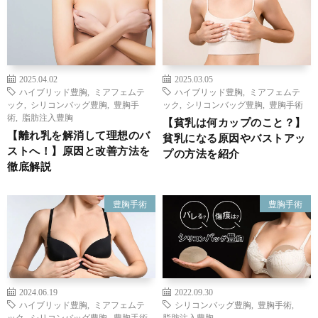
2025.04.02
2025.03.05
ハイブリッド豊胸
,
ミアフェムテ
ハイブリッド豊胸
,
ミアフェムテ
ック
,
シリコンバッグ豊胸
,
豊胸手
ック
,
シリコンバッグ豊胸
,
豊胸手術
術
,
脂肪注入豊胸
【貧乳は何カップのこと？】
【離れ乳を解消して理想のバ
貧乳になる原因やバストアッ
ストへ！】原因と改善方法を
プの方法を紹介
徹底解説
豊胸手術
豊胸手術
2024.06.19
2022.09.30
ハイブリッド豊胸
,
ミアフェムテ
シリコンバッグ豊胸
,
豊胸手術
,
ック
,
シリコンバッグ豊胸
,
豊胸手術
脂肪注入豊胸