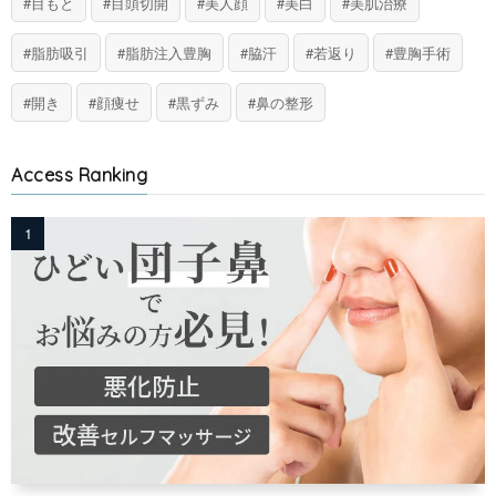
目もと
目頭切開
美人顔
美白
美肌治療
脂肪吸引
脂肪注入豊胸
脇汗
若返り
豊胸手術
開き
顔痩せ
黒ずみ
鼻の整形
Access Ranking