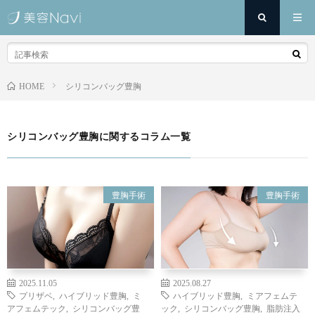
シリコンバッグ豊胸
HOME
シリコンバッグ豊胸に関するコラム一覧
豊胸手術
豊胸手術
2025.11.05
2025.08.27
プリザベ
,
ハイブリッド豊胸
,
ミ
ハイブリッド豊胸
,
ミアフェムテ
アフェムテック
,
シリコンバッグ豊
ック
,
シリコンバッグ豊胸
,
脂肪注入