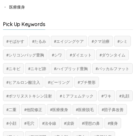
医療痩身
Pick Up Keywords
そばかす
たるみ
エイジングケア
クマ治療
シミ
シリコンバッグ豊胸
シワ
ダイエット
ダウンタイム
ニキビ
ニキビ跡
ハイブリッド豊胸
バッカルファット
ヒアルロン酸注入
ピーリング
プチ整形
ボツリヌストキシン注射
ミアフェムテック
ワキ
丸顔
二重
他院修正
医療痩身
医療脱毛
団子鼻改善
小顔
毛穴
法令線
涙袋
理想の鼻
痩身