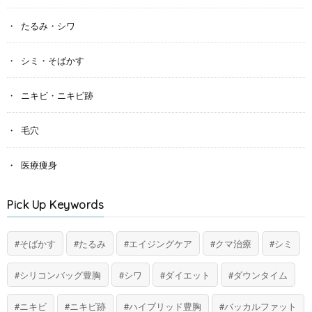
たるみ・シワ
シミ・そばかす
ニキビ・ニキビ跡
毛穴
医療痩身
Pick Up Keywords
そばかす
たるみ
エイジングケア
クマ治療
シミ
シリコンバッグ豊胸
シワ
ダイエット
ダウンタイム
ニキビ
ニキビ跡
ハイブリッド豊胸
バッカルファット