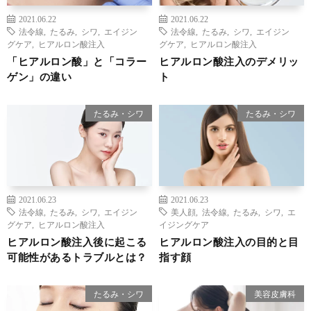
2021.06.22
2021.06.22
法令線
,
たるみ
,
シワ
,
エイジン
法令線
,
たるみ
,
シワ
,
エイジン
グケア
,
ヒアルロン酸注入
グケア
,
ヒアルロン酸注入
「ヒアルロン酸」と「コラー
ヒアルロン酸注入のデメリッ
ゲン」の違い
ト
たるみ・シワ
たるみ・シワ
2021.06.23
2021.06.23
法令線
,
たるみ
,
シワ
,
エイジン
美人顔
,
法令線
,
たるみ
,
シワ
,
エ
グケア
,
ヒアルロン酸注入
イジングケア
ヒアルロン酸注入後に起こる
ヒアルロン酸注入の目的と目
可能性があるトラブルとは？
指す顔
たるみ・シワ
美容皮膚科