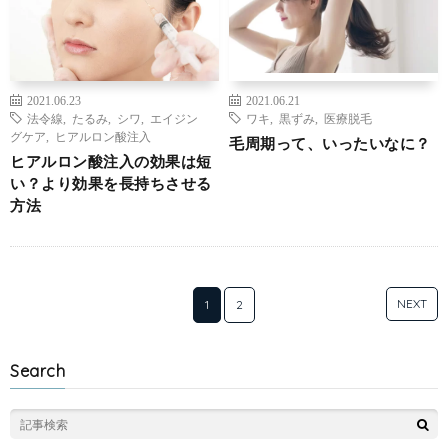
2021.06.23
2021.06.21
法令線
,
たるみ
,
シワ
,
エイジン
ワキ
,
黒ずみ
,
医療脱毛
グケア
,
ヒアルロン酸注入
毛周期って、いったいなに？
ヒアルロン酸注入の効果は短
い？より効果を長持ちさせる
方法
NEXT
1
2
Search