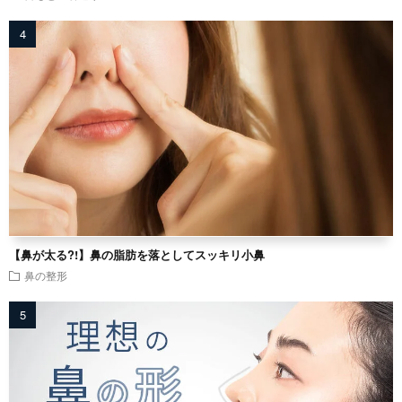
【鼻が太る?!】鼻の脂肪を落としてスッキリ小鼻
鼻の整形