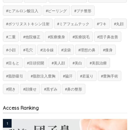
ヒアルロン酸注入
ピーリング
プチ整形
ボツリヌストキシン注射
ミアフェムテック
ワキ
丸顔
二重
他院修正
医療痩身
医療脱毛
団子鼻改善
小顔
毛穴
法令線
涙袋
理想の鼻
痩身
目もと
目頭切開
美人顔
美白
美肌治療
脂肪吸引
脂肪注入豊胸
脇汗
若返り
豊胸手術
開き
顔痩せ
黒ずみ
鼻の整形
Access Ranking