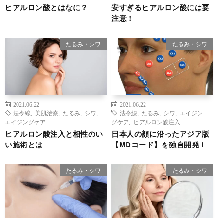
ヒアルロン酸とはなに？
安すぎるヒアルロン酸には要
注意！
たるみ・シワ
たるみ・シワ
2021.06.22
2021.06.22
法令線
,
美肌治療
,
たるみ
,
シワ
,
法令線
,
たるみ
,
シワ
,
エイジン
エイジングケア
グケア
,
ヒアルロン酸注入
ヒアルロン酸注入と相性のい
日本人の顔に沿ったアジア版
い施術とは
【MDコード】を独自開発！
たるみ・シワ
たるみ・シワ