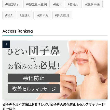
脂肪吸引
脂肪注入豊胸
脇汗
若返り
豊胸手術
開き
顔痩せ
黒ずみ
鼻の整形
Access Ranking
団子鼻を治す方法はある？ひどい団子鼻の悪化防止＆セルフマッサージ
もご紹介