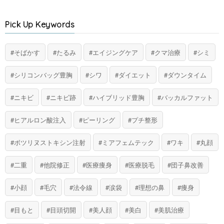
Pick Up Keywords
そばかす
たるみ
エイジングケア
クマ治療
シミ
シリコンバッグ豊胸
シワ
ダイエット
ダウンタイム
ニキビ
ニキビ跡
ハイブリッド豊胸
バッカルファット
ヒアルロン酸注入
ピーリング
プチ整形
ボツリヌストキシン注射
ミアフェムテック
ワキ
丸顔
二重
他院修正
医療痩身
医療脱毛
団子鼻改善
小顔
毛穴
法令線
涙袋
理想の鼻
痩身
目もと
目頭切開
美人顔
美白
美肌治療