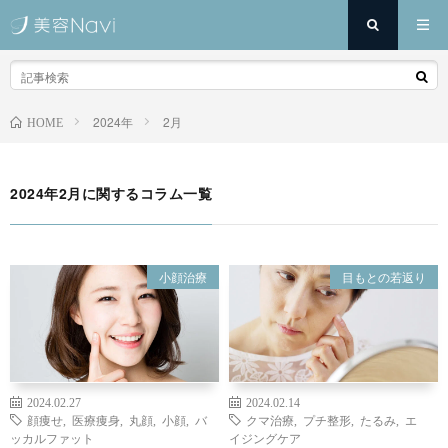
2024年
2月
HOME
2024年2月に関するコラム一覧
小顔治療
目もとの若返り
2024.02.27
2024.02.14
顔痩せ
,
医療痩身
,
丸顔
,
小顔
,
バ
クマ治療
,
プチ整形
,
たるみ
,
エ
ッカルファット
イジングケア