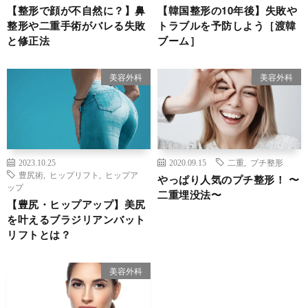
【整形で顔が不自然に？】鼻
【韓国整形の10年後】失敗や
整形や二重手術がバレる失敗
トラブルを予防しよう［渡韓
と修正法
ブーム］
美容外科
美容外科
2023.10.25
2020.09.15
二重
,
プチ整形
豊尻術
,
ヒップリフト
,
ヒップア
やっぱり人気のプチ整形！ 〜
ップ
二重埋没法〜
【豊尻・ヒップアップ】美尻
を叶えるブラジリアンバット
リフトとは？
美容外科