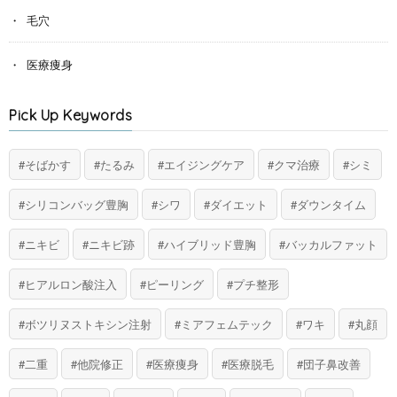
毛穴
医療痩身
Pick Up Keywords
そばかす
たるみ
エイジングケア
クマ治療
シミ
シリコンバッグ豊胸
シワ
ダイエット
ダウンタイム
ニキビ
ニキビ跡
ハイブリッド豊胸
バッカルファット
ヒアルロン酸注入
ピーリング
プチ整形
ボツリヌストキシン注射
ミアフェムテック
ワキ
丸顔
二重
他院修正
医療痩身
医療脱毛
団子鼻改善