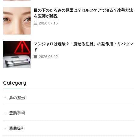
目の下のたるみの原因は？セルフケアで治る？改善方法
を医師が解説
2026.07.15
マンジャロは危険？「痩せる注射」の副作用・リバウン
ド
2026.06.22
Category
鼻の整形
豊胸手術
脂肪吸引