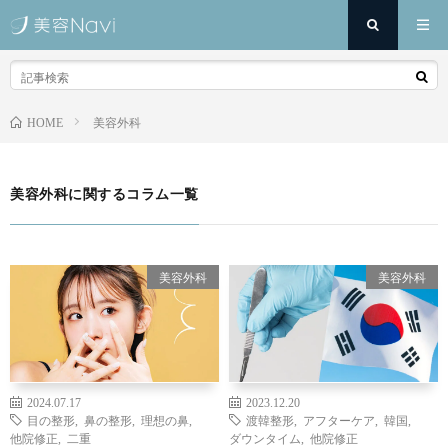
美容外科
HOME
美容外科に関するコラム一覧
美容外科
美容外科
2024.07.17
2023.12.20
目の整形
,
鼻の整形
,
理想の鼻
,
渡韓整形
,
アフターケア
,
韓国
,
他院修正
,
二重
ダウンタイム
,
他院修正