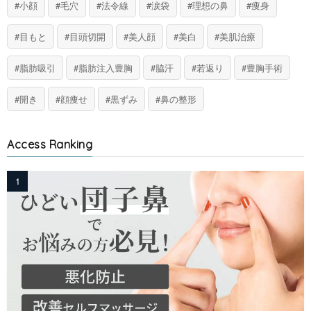
小顔
毛穴
法令線
涙袋
理想の鼻
痩身
目もと
目頭切開
美人顔
美白
美肌治療
脂肪吸引
脂肪注入豊胸
脇汗
若返り
豊胸手術
開き
顔痩せ
黒ずみ
鼻の整形
Access Ranking