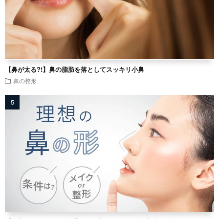
【鼻が太る?!】鼻の脂肪を落としてスッキリ小鼻
鼻の整形