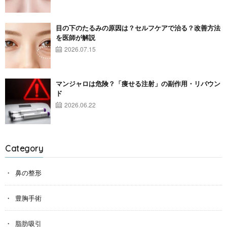
目の下のたるみの原因は？セルフケアで治る？改善方法
を医師が解説
2026.07.15
マンジャロは危険？「痩せる注射」の副作用・リバウン
ド
2026.06.22
Category
鼻の整形
豊胸手術
脂肪吸引