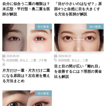
自分に似合う二重の種類は？
「目が小さいのはなぜ？」原
末広型・平行型・奥二重を医
因4つと自然に目を大きくす
師が解説
る方法を医師が解説
目の整形
目の整形
2026.06.03
2026.04.23
目頭切開
,
目もと
,
二重
,
プチ整
目頭切開
,
目もと
,
二重
形
目と目の間が広い「離れ目」
片方だけ一重・片方だけ二重
を改善するには？理想の黄金
になる原因は？左右差を整え
比も解説
る方法まとめ
目の整形