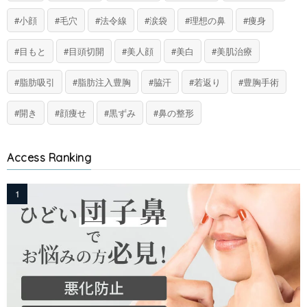
小顔
毛穴
法令線
涙袋
理想の鼻
痩身
目もと
目頭切開
美人顔
美白
美肌治療
脂肪吸引
脂肪注入豊胸
脇汗
若返り
豊胸手術
開き
顔痩せ
黒ずみ
鼻の整形
Access Ranking