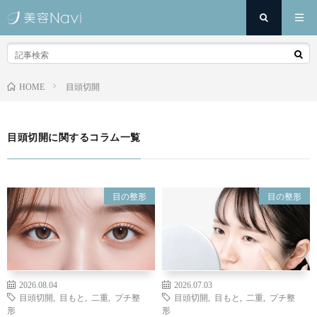
目頭切開
HOME
目頭切開に関するコラム一覧
目の整形
目の整形
2026.08.04
2026.07.03
目頭切開
,
目もと
,
二重
,
プチ整
目頭切開
,
目もと
,
二重
,
プチ整
形
形