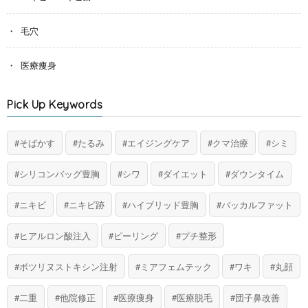
毛穴
医療痩身
Pick Up Keywords
そばかす
たるみ
エイジングケア
クマ治療
シミ
シリコンバッグ豊胸
シワ
ダイエット
ダウンタイム
ニキビ
ニキビ跡
ハイブリッド豊胸
バッカルファット
ヒアルロン酸注入
ピーリング
プチ整形
ボツリヌストキシン注射
ミアフェムテック
ワキ
丸顔
二重
他院修正
医療痩身
医療脱毛
団子鼻改善