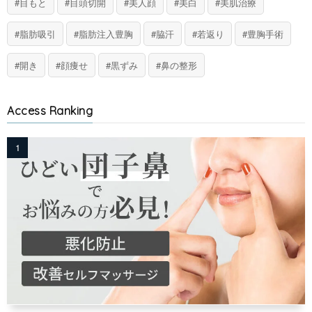
目もと
目頭切開
美人顔
美白
美肌治療
脂肪吸引
脂肪注入豊胸
脇汗
若返り
豊胸手術
開き
顔痩せ
黒ずみ
鼻の整形
Access Ranking