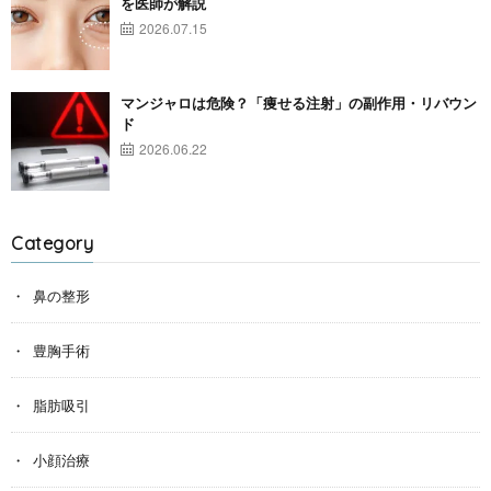
を医師が解説
2026.07.15
マンジャロは危険？「痩せる注射」の副作用・リバウン
ド
2026.06.22
Category
鼻の整形
豊胸手術
脂肪吸引
小顔治療