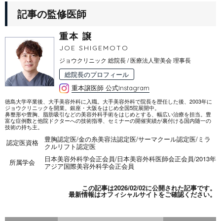
記事の監修医師
重本 譲
JOE SHIGEMOTO
ジョウクリニック 総院長 / 医療法人聖美会 理事長
総院長のプロフィール
重本譲医師 公式Instagram
徳島大学卒業後、大手美容外科に入職。大手美容外科で院長を歴任した後、2003年に
ジョウクリニックを開業。銀座・大阪をはじめ全国5院展開中。
鼻整形や豊胸、脂肪吸引などの美容外科手術をはじめとする、幅広い治療を担当。豊
富な症例数と他院ドクターへの技術指導、セミナーの開催実績が裏付ける国内随一の
技術の持ち主。
豊胸認定医
/
金の糸美容法認定医
/
サーマクール認定医
/
ミラ
認定医資格
クルリフト認定医
日本美容外科学会正会員
/
日本美容外科医師会正会員
/
2013年
所属学会
アジア国際美容外科学会正会員
この記事は2026/02/02に公開された記事です。
最新情報は
オフィシャルサイト
をご確認ください。