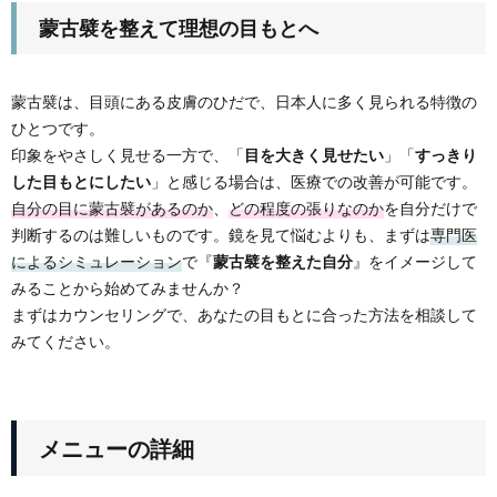
蒙古襞を整えて理想の目もとへ
蒙古襞は、目頭にある皮膚のひだで、日本人に多く見られる特徴の
ひとつです。
印象をやさしく見せる一方で、「
目を大きく見せたい
」「
すっきり
した目もとにしたい
」と感じる場合は、医療での改善が可能です。
自分の目に蒙古襞があるのか
、
どの程度の張りなのか
を自分だけで
判断するのは難しいものです。鏡を見て悩むよりも、まずは
専門医
によるシミュレーション
で『
蒙古襞を整えた自分
』をイメージして
みることから始めてみませんか？
まずはカウンセリングで、あなたの目もとに合った方法を相談して
みてください。
メニューの詳細