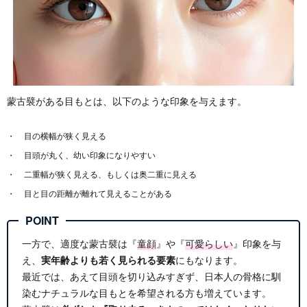
蒙古襞がある目もとは、以下のような印象を与えます。
目の横幅が狭く見える
目頭が丸く、幼い印象になりやすい
二重幅が狭く見える、もしくは奥二重に見える
目と目の距離が離れて見えることがある
一方で、適度な蒙古襞は『
童顔
』や『
可愛らしい
』印象を与
え、
実年齢よりも若く見られる要素
にもなります。
最近では、あえて目頭を切り込みすぎず、日本人の骨格に馴
染むナチュラルな目もとを希望される方も増えています。