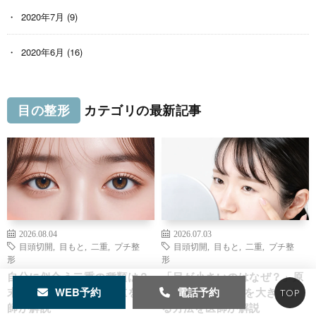
2020年7月
(9)
2020年6月
(16)
目の整形
カテゴリの最新記事
2026.08.04
2026.07.03
目頭切開
,
目もと
,
二重
,
プチ整
目頭切開
,
目もと
,
二重
,
プチ整
形
形
自分に似合う二重の種類は？
「目が小さいのはなぜ？」原
WEB予約
電話予約
末広型・平行型・奥二重を医
因4つと自然に目を大きくす
TOP
師が解説
る方法を医師が解説