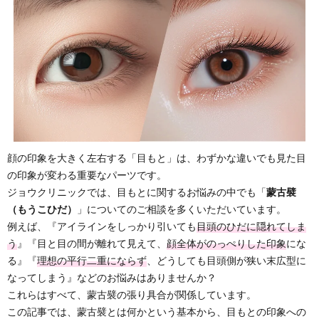
顔の印象を大きく左右する「目もと」は、わずかな違いでも見た目
の印象が変わる重要なパーツです。
ジョウクリニックでは、目もとに関するお悩みの中でも「
蒙古襞
（もうこひだ）
」についてのご相談を多くいただいています。
例えば、『アイラインをしっかり引いても
目頭のひだに隠れてしま
う
』『目と目の間が離れて見えて、
顔全体がのっぺりした印象
にな
る』『
理想の平行二重にならず
、どうしても目頭側が狭い末広型に
なってしまう』などのお悩みはありませんか？
これらはすべて、蒙古襞の張り具合が関係しています。
この記事では、蒙古襞とは何かという基本から、目もとの印象への