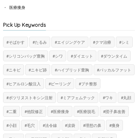
医療痩身
Pick Up Keywords
そばかす
たるみ
エイジングケア
クマ治療
シミ
シリコンバッグ豊胸
シワ
ダイエット
ダウンタイム
ニキビ
ニキビ跡
ハイブリッド豊胸
バッカルファット
ヒアルロン酸注入
ピーリング
プチ整形
ボツリヌストキシン注射
ミアフェムテック
ワキ
丸顔
二重
他院修正
医療痩身
医療脱毛
団子鼻改善
小顔
毛穴
法令線
涙袋
理想の鼻
痩身