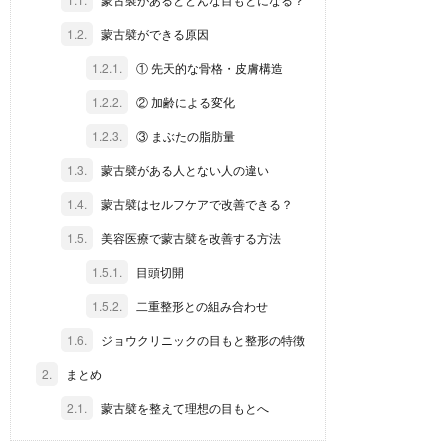
1.2.
蒙古襞ができる原因
1.2.1.
① 先天的な骨格・皮膚構造
1.2.2.
② 加齢による変化
1.2.3.
③ まぶたの脂肪量
1.3.
蒙古襞がある人とない人の違い
1.4.
蒙古襞はセルフケアで改善できる？
1.5.
美容医療で蒙古襞を改善する方法
1.5.1.
目頭切開
1.5.2.
二重整形との組み合わせ
1.6.
ジョウクリニックの目もと整形の特徴
2.
まとめ
2.1.
蒙古襞を整えて理想の目もとへ