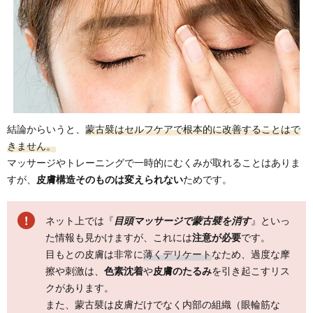
結論からいうと、
蒙古襞はセルフケアで根本的に改善することはで
きません。
マッサージやトレーニングで一時的にむくみが取れることはありま
すが、
皮膚構造そのものは変えられない
ためです。
ネット上では『
目頭マッサージで蒙古襞を消す
』といっ
た情報も見かけますが、これには
注意が必要
です。
目もとの皮膚は非常に
薄くデリケート
なため、過度な摩
擦や刺激は、
色素沈着
や
皮膚のたるみ
を引き起こすリス
クがあります。
また、蒙古襞は皮膚だけでなく内部の組織（眼輪筋な