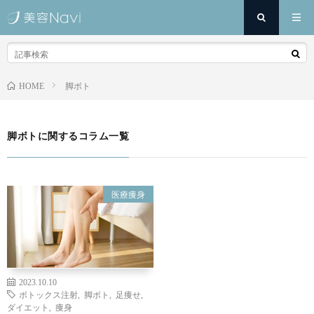
脚ボト
HOME
脚ボトに関するコラム一覧
医療痩身
2023.10.10
ボトックス注射
,
脚ボト
,
足痩せ
,
ダイエット
,
痩身