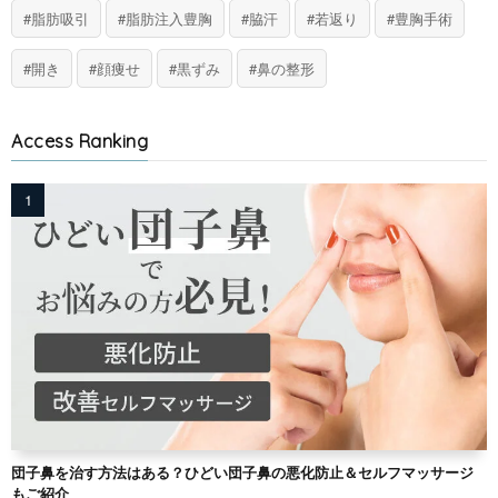
脂肪吸引
脂肪注入豊胸
脇汗
若返り
豊胸手術
開き
顔痩せ
黒ずみ
鼻の整形
Access Ranking
団子鼻を治す方法はある？ひどい団子鼻の悪化防止＆セルフマッサージ
もご紹介