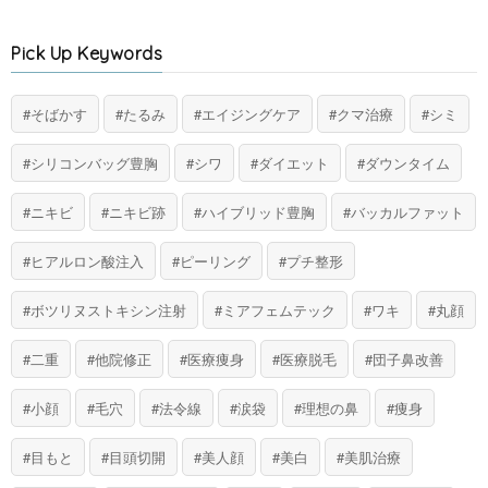
Pick Up Keywords
そばかす
たるみ
エイジングケア
クマ治療
シミ
シリコンバッグ豊胸
シワ
ダイエット
ダウンタイム
ニキビ
ニキビ跡
ハイブリッド豊胸
バッカルファット
ヒアルロン酸注入
ピーリング
プチ整形
ボツリヌストキシン注射
ミアフェムテック
ワキ
丸顔
二重
他院修正
医療痩身
医療脱毛
団子鼻改善
小顔
毛穴
法令線
涙袋
理想の鼻
痩身
目もと
目頭切開
美人顔
美白
美肌治療