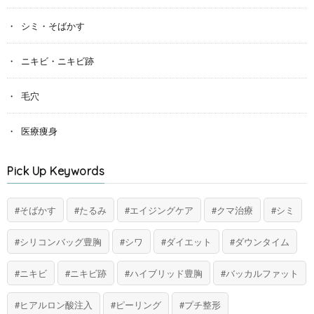
シミ・そばかす
ニキビ・ニキビ跡
毛穴
医療痩身
Pick Up Keywords
そばかす
たるみ
エイジングケア
クマ治療
シミ
シリコンバッグ豊胸
シワ
ダイエット
ダウンタイム
ニキビ
ニキビ跡
ハイブリッド豊胸
バッカルファット
ヒアルロン酸注入
ピーリング
プチ整形