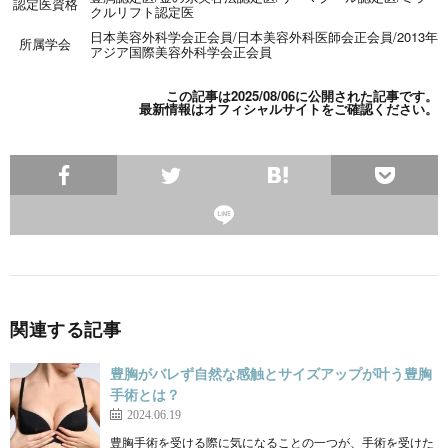
認定医資格
クルリフト認定医
日本美容外科学会正会員
/
日本美容外科医師会正会員
/
2013年
所属学会
アジア国際美容外科学会正会員
この記事は2025/08/06に公開された記事です。
最新情報は
オフィシャルサイト
をご確認ください。
関連する記事
豊胸がバレず自然な感触とサイズアップが叶う豊胸
手術とは？
2024.06.19
豊胸手術を受ける際に気になることの一つが、手術を受けた