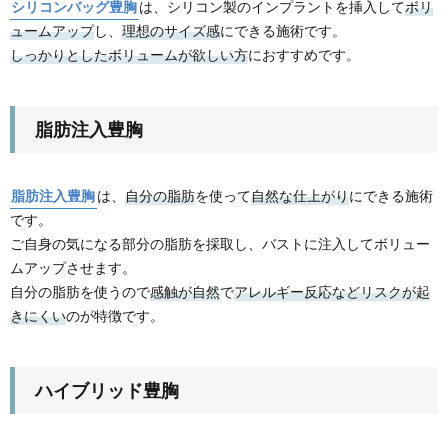
シリコンバッグ豊胸
は、シリコン製のインプラントを挿入して
ボリ
ュームアップ
し、
理想のサイズ感
にできる施術です。
しっかりとしたボリュームが欲しい方
におすすめです。
脂肪注入豊胸
脂肪注入豊胸
は、
自分の脂肪
を使って
自然な仕上がり
にできる施術
です。
ご自身の気になる部分の脂肪を採取し、バストに注入してボリュー
ムアップさせます。
自分の脂肪を使うので
感触が自然
で
アレルギー反応などリスクが起
きにくい
のが特徴です。
ハイブリッド豊胸