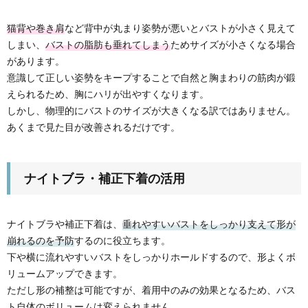
猫背や巻き肩
など背中が丸まり姿勢が悪いとバストが小さく見えて
しまい、
バストの脂肪も垂れてしまう
ためサイズが小さくなる場合
があります。
意識して正しい姿勢をキープすることで自然と胸まわりの筋肉が鍛
えられるため、胸にハリが出やすくなります。
しかし、物理的にバストのサイズが大きくなる訳ではありません。
あくまで見た目が改善されるだけです。
ナイトブラ・補正下着の活用
ナイトブラや補正下着は、
垂れやすいバストをしっかり支えて形が
崩れるのを予防
するのに役立ちます。
下や横に流れやすいバストをしっかりホールドするので、形よくボ
リュームアップできます。
ただし形の補整は可能ですが、着用中のみの効果となるため、バス
ト自体のボリュームは変えられません。