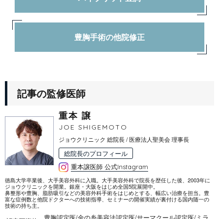
豊胸手術の他院修正
記事の監修医師
重本 譲
JOE SHIGEMOTO
ジョウクリニック 総院長 / 医療法人聖美会 理事長
総院長のプロフィール
重本譲医師 公式Instagram
徳島大学卒業後、大手美容外科に入職。大手美容外科で院長を歴任した後、2003年に
ジョウクリニックを開業。銀座・大阪をはじめ全国5院展開中。
鼻整形や豊胸、脂肪吸引などの美容外科手術をはじめとする、幅広い治療を担当。豊
富な症例数と他院ドクターへの技術指導、セミナーの開催実績が裏付ける国内随一の
技術の持ち主。
豊胸認定医
/
金の糸美容法認定医
/
サーマクール認定医
/
ミラ