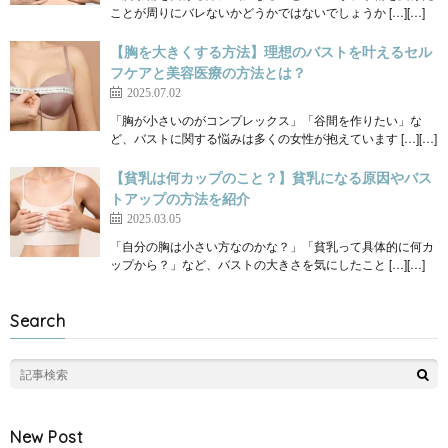
ことが周りにバレないかどうかではないでしょうか […][…]
【胸を大きくする方法】理想のバストを叶えるセル
フケアと美容医療の方法とは？
2025.07.02
「胸が小さいのがコンプレックス」「谷間を作りたい」な
ど、バストに関する悩みは多くの女性が抱えています […][…]
【貧乳は何カップのこと？】貧乳になる原因やバス
トアップの方法を紹介
2025.03.05
「自分の胸は小さい方なのかな？」「貧乳って具体的に何カ
ップから？」など、バストの大きさを気にしたこと […][…]
Search
New Post