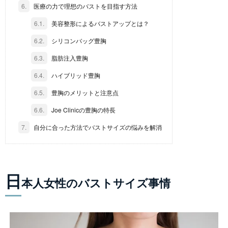
6.
医療の力で理想のバストを目指す方法
6.1.
美容整形によるバストアップとは？
6.2.
シリコンバッグ豊胸
6.3.
脂肪注入豊胸
6.4.
ハイブリッド豊胸
6.5.
豊胸のメリットと注意点
6.6.
Joe Clinicの豊胸の特長
7.
自分に合った方法でバストサイズの悩みを解消
日
本人女性のバストサイズ事情