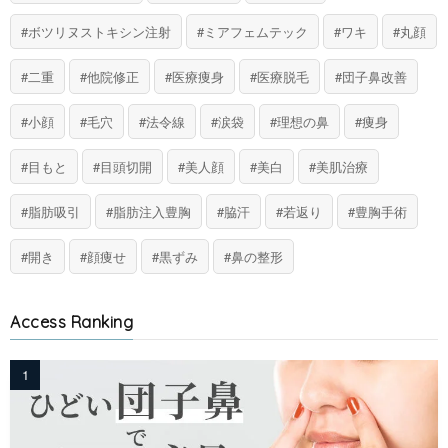
ボツリヌストキシン注射
ミアフェムテック
ワキ
丸顔
二重
他院修正
医療痩身
医療脱毛
団子鼻改善
小顔
毛穴
法令線
涙袋
理想の鼻
痩身
目もと
目頭切開
美人顔
美白
美肌治療
脂肪吸引
脂肪注入豊胸
脇汗
若返り
豊胸手術
開き
顔痩せ
黒ずみ
鼻の整形
Access Ranking