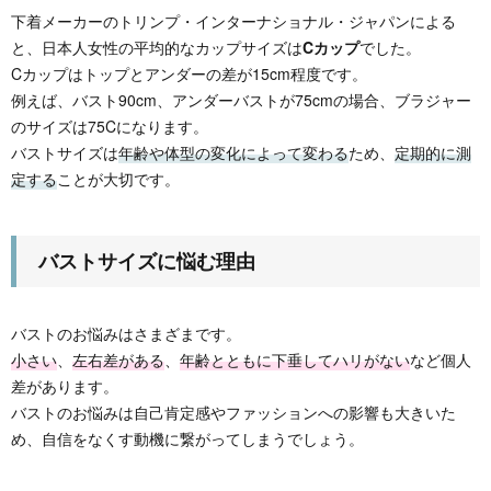
下着メーカーのトリンプ・インターナショナル・ジャパンによる
と、日本人女性の平均的なカップサイズは
Cカップ
でした。
Cカップはトップとアンダーの差が15cm程度です。
例えば、バスト90cm、アンダーバストが75cmの場合、ブラジャー
のサイズは75Cになります。
バストサイズは
年齢や体型の変化によって変わる
ため、
定期的に測
定する
ことが大切です。
バストサイズに悩む理由
バストのお悩みはさまざまです。
小さい
、
左右差がある
、
年齢とともに下垂してハリがない
など個人
差があります。
バストのお悩みは自己肯定感やファッションへの影響も大きいた
め、自信をなくす動機に繋がってしまうでしょう。