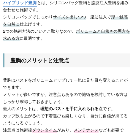
ハイブリッド豊胸
とは、シリコンバッグ豊胸と脂肪注入豊胸を組み
合わせた施術です。
シリコンバッグでしっかり
サイズを出しつつ
、脂肪注入で
形・触感
を自然に
仕上げます。
2つの施術方法のいいとこ取りなので、
ボリュームと自然さの両方を
求める方
に最適です。
豊胸のメリットと注意点
豊胸はバストをボリュームアップして一気に見た目を変えることが
できます。
メリットが多いですが、注意点もあるので施術を検討している方は
しっかり確認しておきましょう。
最大のメリットは、
理想のバストを手に入れられる
点です。
カップ数も上がるので下着選びも楽しくなり、自分に自信が持てる
ようになるでしょう。
注意点は施術後
ダウンタイム
があり、
メンテナンス
なども必要で