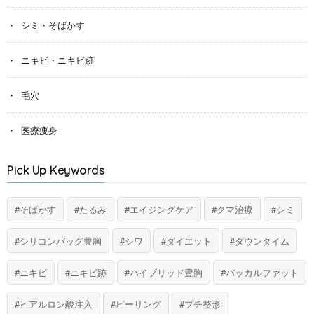
シミ・そばかす
ニキビ・ニキビ跡
毛穴
医療痩身
Pick Up Keywords
そばかす
たるみ
エイジングケア
クマ治療
シミ
シリコンバッグ豊胸
シワ
ダイエット
ダウンタイム
ニキビ
ニキビ跡
ハイブリッド豊胸
バッカルファット
ヒアルロン酸注入
ピーリング
プチ整形