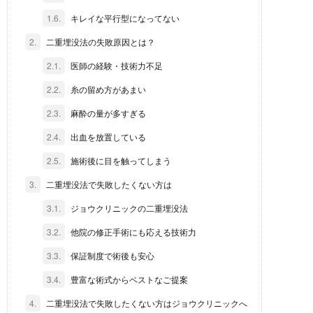
1.6.
キレイな平行型になってない
2.
二重埋没法の失敗原因とは？
2.1.
医師の経験・技術力不足
2.2.
糸の留め方があまい
2.3.
麻酔の量が多すぎる
2.4.
出血を放置している
2.5.
施術後に目を触ってしまう
3.
二重埋没法で失敗したくない方は
3.1.
ジョウクリニックの二重埋没法
3.2.
他院の修正手術にも応える技術力
3.3.
保証制度で術後も安心
3.4.
豊富な術式からベストなご提案
4.
二重埋没法で失敗したくない方はジョウクリニックへ