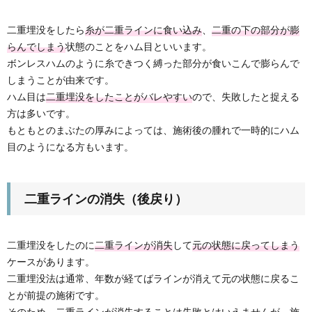
二重埋没をしたら
糸が二重ラインに食い込み
、
二重の下の部分が膨
らんでしまう
状態のことをハム目といいます。
ボンレスハムのように糸できつく縛った部分が食いこんで膨らんで
しまうことが由来です。
ハム目は
二重埋没をしたことがバレやすい
ので、失敗したと捉える
方は多いです。
もともとのまぶたの厚みによっては、施術後の腫れで一時的にハム
目のようになる方もいます。
二重ラインの消失（後戻り）
二重埋没をしたのに
二重ラインが消失
して
元の状態に戻ってしまう
ケースがあります。
二重埋没法は通常、年数が経てばラインが消えて元の状態に戻るこ
とが前提の施術です。
そのため、二重ラインが消失することは失敗とはいえませんが、施