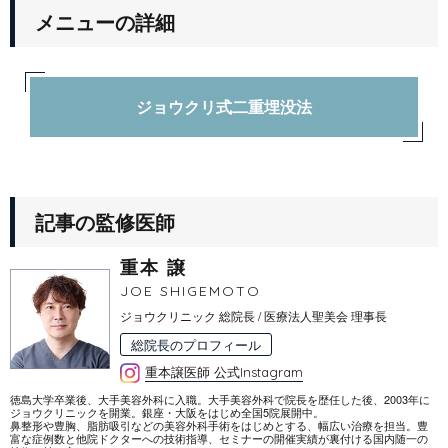
メニューの詳細
ジョウクリ式二重埋没法
記事の監修医師
重本 譲
JOE SHIGEMOTO
ジョウクリニック 総院長 / 医療法人聖美会 理事長
総院長のプロフィール
重本譲医師 公式Instagram
徳島大学卒業後、大手美容外科に入職。大手美容外科で院長を歴任した後、2003年に
ジョウクリニックを開業。銀座・大阪をはじめ全国5院展開中。
鼻整形や豊胸、脂肪吸引などの美容外科手術をはじめとする、幅広い治療を担当。豊
富な症例数と他院ドクターへの技術指導、セミナーの開催実績が裏付ける国内随一の