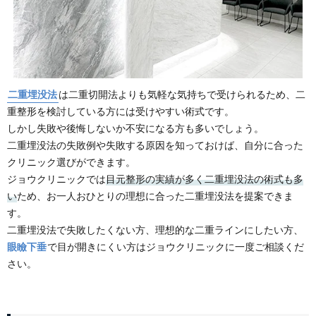
二重埋没法
は二重切開法よりも気軽な気持ちで受けられるため、二
重整形を検討している方には受けやすい術式です。
しかし失敗や後悔しないか不安になる方も多いでしょう。
二重埋没法の失敗例や失敗する原因を知っておけば、自分に合った
クリニック選びができます。
ジョウクリニックでは
目元整形の実績が多く
二重埋没法の術式も多
い
ため、お一人おひとりの理想に合った二重埋没法を提案できま
す。
二重埋没法で失敗したくない方、理想的な二重ラインにしたい方、
眼瞼下垂
で目が開きにくい方はジョウクリニックに一度ご相談くだ
さい。