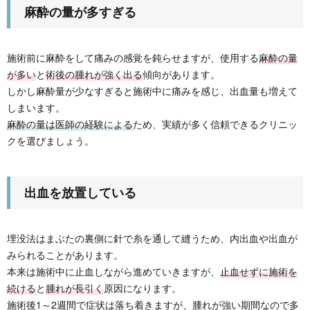
麻酔の量が多すぎる
施術前に麻酔をして痛みの感覚を鈍らせますが、使用する
麻酔の量
が多い
と
術後の腫れが強く出る
傾向があります。
しかし麻酔量が少なすぎると施術中に痛みを感じ、出血量も増えて
しまいます。
麻酔の量は医師の経験による
ため、実績が多く信頼できるクリニッ
クを選びましょう。
出血を放置している
埋没法はまぶたの裏側に針で糸を通して縫うため、内出血や出血が
みられることがあります。
本来は施術中に止血しながら進めていきますが、
止血せずに施術を
続ける
と
腫れが長引く
原因になります。
施術後1～2週間で症状は落ち着きますが、腫れが強い期間なので多