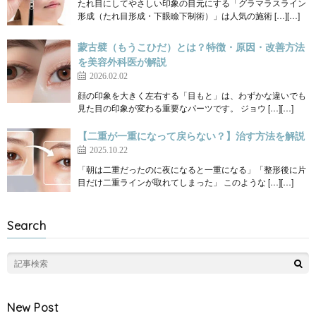
たれ目にしてやさしい印象の目元にする「グラマラスライン
形成（たれ目形成・下眼瞼下制術）」は人気の施術 […][…]
蒙古襞（もうこひだ）とは？特徴・原因・改善方法
を美容外科医が解説
2026.02.02
顔の印象を大きく左右する「目もと」は、わずかな違いでも
見た目の印象が変わる重要なパーツです。 ジョウ […][…]
【二重が一重になって戻らない？】治す方法を解説
2025.10.22
「朝は二重だったのに夜になると一重になる」「整形後に片
目だけ二重ラインが取れてしまった」 このような […][…]
Search
New Post