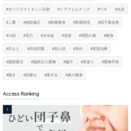
ボツリヌストキシン注射
ミアフェムテック
ワキ
丸顔
二重
他院修正
医療痩身
医療脱毛
団子鼻改善
小顔
毛穴
法令線
涙袋
理想の鼻
痩身
目もと
目頭切開
美人顔
美白
美肌治療
脂肪吸引
脂肪注入豊胸
脇汗
若返り
豊胸手術
開き
顔痩せ
黒ずみ
鼻の整形
Access Ranking