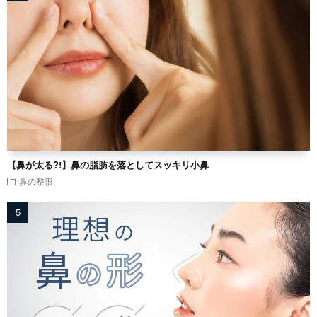
【鼻が太る?!】鼻の脂肪を落としてスッキリ小鼻
鼻の整形