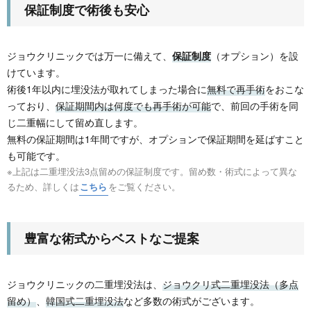
保証制度で術後も安心
ジョウクリニックでは万一に備えて、
保証制度
（オプション）を設
けています。
術後1年以内に埋没法が取れてしまった場合に
無料で再手術
をおこな
っており、
保証期間内は何度でも再手術が可能
で、前回の手術を同
じ二重幅にして留め直します。
無料の保証期間は1年間ですが、オプションで保証期間を延ばすこと
も可能です。
※上記は二重埋没法3点留めの保証制度です。留め数・術式によって異な
るため、詳しくは
こちら
をご覧ください。
豊富な術式からベストなご提案
ジョウクリニックの二重埋没法は、
ジョウクリ式二重埋没法（多点
留め）
、
韓国式二重埋没
法
など多数の術式がございます。