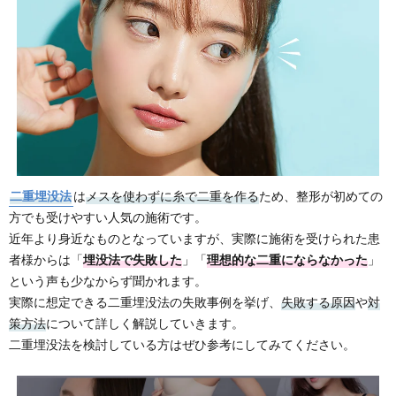
二重埋没法
は
メスを使わずに糸で二重を作る
ため、整形が初めての
方でも受けやすい人気の施術です。
近年より身近なものとなっていますが、実際に施術を受けられた患
者様からは「
埋没法で失敗した
」「
理想的な二重にならなかった
」
という声も少なからず聞かれます。
実際に想定できる二重埋没法の失敗事例を挙げ、
失敗する原因
や
対
策方法
について詳しく解説していきます。
二重埋没法を検討している方はぜひ参考にしてみてください。