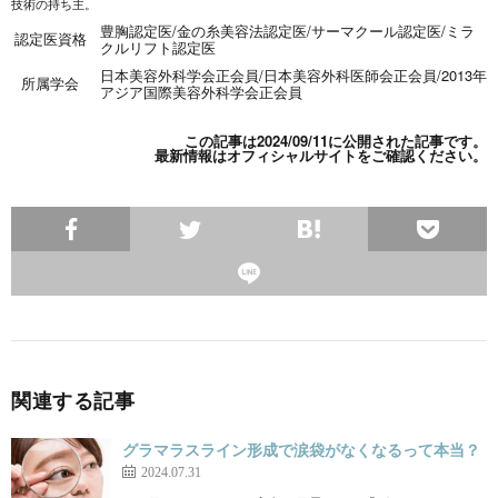
技術の持ち主。
豊胸認定医
/
金の糸美容法認定医
/
サーマクール認定医
/
ミラ
認定医資格
クルリフト認定医
日本美容外科学会正会員
/
日本美容外科医師会正会員
/
2013年
所属学会
アジア国際美容外科学会正会員
この記事は2024/09/11に公開された記事です。
最新情報は
オフィシャルサイト
をご確認ください。
関連する記事
グラマラスライン形成で涙袋がなくなるって本当？
2024.07.31