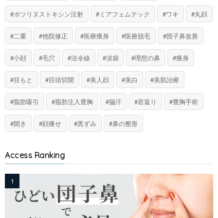
ボツリヌストキシン注射
ミアフェムテック
ワキ
丸顔
二重
他院修正
医療痩身
医療脱毛
団子鼻改善
小顔
毛穴
法令線
涙袋
理想の鼻
痩身
目もと
目頭切開
美人顔
美白
美肌治療
脂肪吸引
脂肪注入豊胸
脇汗
若返り
豊胸手術
開き
顔痩せ
黒ずみ
鼻の整形
Access Ranking