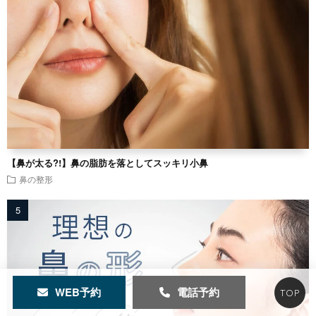
【鼻が太る?!】鼻の脂肪を落としてスッキリ小鼻
鼻の整形
WEB予約
電話予約
TOP