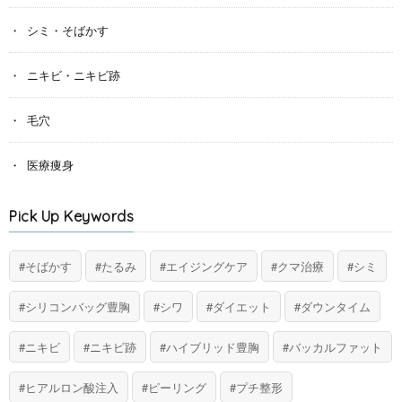
シミ・そばかす
ニキビ・ニキビ跡
毛穴
医療痩身
Pick Up Keywords
そばかす
たるみ
エイジングケア
クマ治療
シミ
シリコンバッグ豊胸
シワ
ダイエット
ダウンタイム
ニキビ
ニキビ跡
ハイブリッド豊胸
バッカルファット
ヒアルロン酸注入
ピーリング
プチ整形