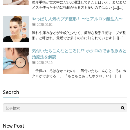
整形手術が世の中にだいぶ浸透してきたとはいえ、まだまだ
メスを使った手術に抵抗がある方も多いのではない […][…]
やっぱり人気のプチ整形！ 〜ヒアルロン酸注入〜
2020.09.02
腫れや痛みなどが比較的少なく、簡単な整形手術は「プチ整
形」と呼ばれ、最近では多くの方に知られています […][…]
気付いたらこんなところに!? ホクロのできる原因と
治療法を解説
2020.07.15
「子供のころはなかったのに、気付いたらこんなところにホ
クロができてる！」 「もともとあったホクロ、い […][…]
Search
New Post