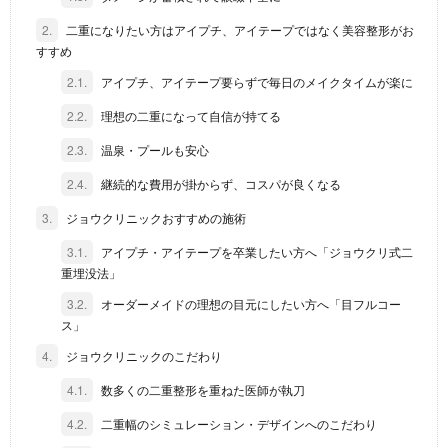
2.
二重になりたい方はアイプチ、アイテープではなく美容整形がお
すすめ
2.1.
アイプチ、アイテープ要らずで毎日のメイクタイムが楽に
2.2.
理想の二重になって自信が持てる
2.3.
温泉・プールも安心
2.4.
継続的な費用が掛からず、コスパが良くなる
3.
ジョウクリニックおすすめの施術
3.1.
アイプチ・アイテープを卒業したい方へ「ジョウクリ式二
重埋没法」
3.2.
オーダーメイドの理想の目元にしたい方へ「目フルコー
ス」
4.
ジョウクリニックのこだわり
4.1.
数多くの二重整形を重ねた医師が執刀
4.2.
二重幅のシミュレーション・デザインへのこだわり