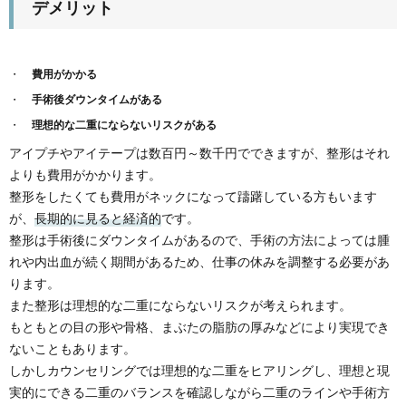
デメリット
費用がかかる
手術後ダウンタイムがある
理想的な二重にならないリスクがある
アイプチやアイテープは数百円～数千円でできますが、整形はそれ
よりも費用がかかります。
整形をしたくても費用がネックになって躊躇している方もいます
が、
長期的に見ると経済的
です。
整形は手術後にダウンタイムがあるので、手術の方法によっては腫
れや内出血が続く期間があるため、仕事の休みを調整する必要があ
ります。
また整形は理想的な二重にならないリスクが考えられます。
もともとの目の形や骨格、まぶたの脂肪の厚みなどにより実現でき
ないこともあります。
しかしカウンセリングでは理想的な二重をヒアリングし、理想と現
実的にできる二重のバランスを確認しながら二重のラインや手術方