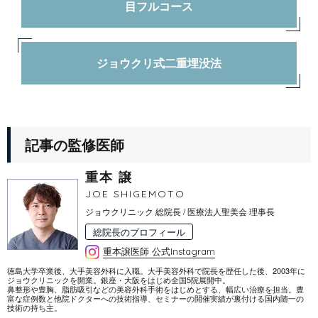
目フルコース
ジョウクリ式二重埋没法
記事の監修医師
重本 譲
JOE SHIGEMOTO
ジョウクリニック 総院長 / 医療法人聖美会 理事長
総院長のプロフィール
重本譲医師 公式Instagram
徳島大学卒業後、大手美容外科に入職。大手美容外科で院長を歴任した後、2003年に
ジョウクリニックを開業。銀座・大阪をはじめ全国5院展開中。
鼻整形や豊胸、脂肪吸引などの美容外科手術をはじめとする、幅広い治療を担当。豊
富な症例数と他院ドクターへの技術指導、セミナーの開催実績が裏付ける国内随一の
技術の持ち主。