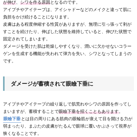
が伸び
、
シワを作る原因
となるのです。
アイプチやアイテープは、アイシャドーなどのメイクと違って肌に
負担をかけ続けることになります。
皮膚はある程度伸縮する性質がありますが、無理に引っ張って剥が
すことを続けたり、伸ばした状態を維持していると、伸びた状態で
固定されてしまいます。
ダメージを受けた肌は乾燥しやすくなり、潤いに欠かせないコラー
ゲンを生成する機能が失われて弾力を失い、シワとなってしまうの
です。
ダメージが蓄積されて眼瞼下垂に
アイプチやアイテープの繰り返しで肌荒れやシワの原因を作ってし
まいますが、蓄積することで
眼瞼下垂を招くこともあります
。
眼瞼下垂
とは目の周りにある筋肉の眼輪筋が衰えて目を開ける力が
弱まったり、まぶたの皮膚がたるんで眼球に覆いかぶさって視界が
狭くなることです。