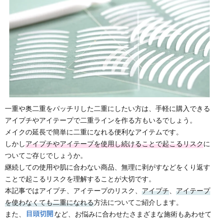
一重や奥二重をパッチリした二重にしたい方は、手軽に購入できる
アイプチやアイテープで二重ラインを作る方もいるでしょう。
メイクの延長で簡単に二重になれる便利なアイテムです。
しかし
アイプチやアイテープを使用し続けることで起こるリスク
に
ついてご存じでしょうか。
継続しての使用や肌に合わない商品、無理に剥がすなどをくり返す
ことで起こるリスクを理解することが大切です。
本記事ではアイプチ、アイテープのリスク、
アイプチ
、
アイテープ
を使わなくても二重になれる
方法についてご紹介します。
また、
目頭切開
など、お悩みに合わせたさまざまな施術もあわせて