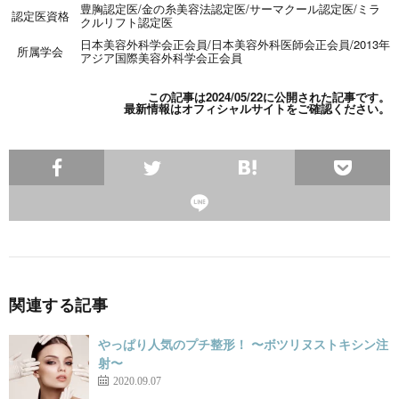
豊胸認定医
/
金の糸美容法認定医
/
サーマクール認定医
/
ミラ
認定医資格
クルリフト認定医
日本美容外科学会正会員
/
日本美容外科医師会正会員
/
2013年
所属学会
アジア国際美容外科学会正会員
この記事は2024/05/22に公開された記事です。
最新情報は
オフィシャルサイト
をご確認ください。
関連する記事
やっぱり人気のプチ整形！ 〜ボツリヌストキシン注
射〜
2020.09.07