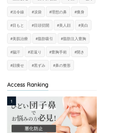
法令線
涙袋
理想の鼻
痩身
目もと
目頭切開
美人顔
美白
美肌治療
脂肪吸引
脂肪注入豊胸
脇汗
若返り
豊胸手術
開き
顔痩せ
黒ずみ
鼻の整形
Access Ranking