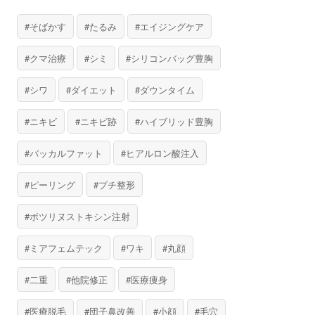
そばかす
たるみ
エイジングケア
クマ治療
シミ
シリコンバッグ豊胸
シワ
ダイエット
ダウンタイム
ニキビ
ニキビ跡
ハイブリッド豊胸
バッカルファット
ヒアルロン酸注入
ピーリング
プチ整形
ボツリヌストキシン注射
ミアフェムテック
ワキ
丸顔
二重
他院修正
医療痩身
医療脱毛
団子鼻改善
小顔
毛穴