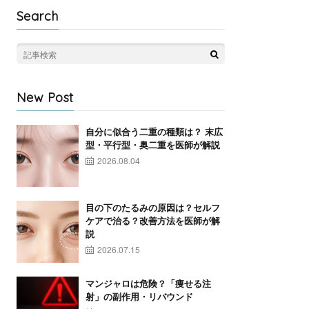
Search
New Post
自分に似合う二重の種類は？ 末広
型・平行型・奥二重を医師が解説
2026.08.04
目の下のたるみの原因は？セルフ
ケアで治る？改善方法を医師が解
説
2026.07.15
マンジャロは危険？「痩せる注
射」の副作用・リバウンド