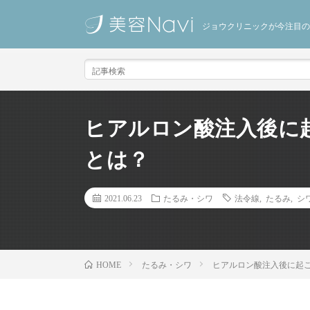
ジョウクリニックが今注目の
ヒアルロン酸注入後に
とは？
2021.06.23
たるみ・シワ
法令線
,
たるみ
,
シ
たるみ・シワ
ヒアルロン酸注入後に起
HOME