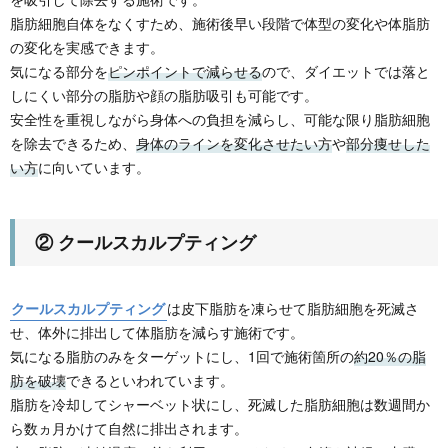
脂肪細胞自体をなくすため、施術後早い段階で体型の変化や体脂肪
の変化を実感できます。
気になる部分を
ピンポイントで減らせる
ので、ダイエットでは落と
しにくい部分の脂肪や顔の脂肪吸引も可能です。
安全性を重視しながら身体への負担を減らし、可能な限り脂肪細胞
を除去できるため、
身体のラインを変化させたい方
や
部分痩せした
い方
に向いています。
② クールスカルプティング
クールスカルプティング
は皮下脂肪を凍らせて脂肪細胞を死滅さ
せ、体外に排出して体脂肪を減らす施術です。
気になる脂肪のみをターゲットにし、1回で施術箇所の
約20％の脂
肪を破壊
できるといわれています。
脂肪を冷却してシャーベット状にし、死滅した脂肪細胞は数週間か
ら数ヵ月かけて自然に排出されます。