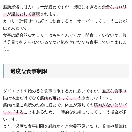
脂肪燃焼にはカロリーが必要ですが、摂取しすぎると
余分なカロリ
ー
が
脂肪として蓄積
されます。
カロリー計算せずに好きに飲食すると、オーバーしてしまうことが
ほとんどです。
食事の総合的なカロリーはもちろんですが、間食していないか、腹
八分目で抑えられているかなど気を付けながら食事していきましょ
う。
過度な食事制限
ダイエットを始めると食事制限する方は多いですが、
過度な食事制
限
は体重だけでなく
筋肉も落としてしまう
原因になります。
筋肉は脂肪燃焼のために必要で、体重が落ちても
筋肉がないとリバ
ウンドする
こともあるため、一時的な効果になってしまう場合が多
いです。
また、過度な食事制限を継続すると栄養不足となり、貧血や肌荒れ