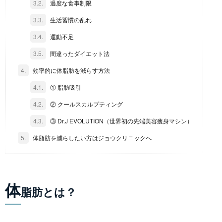
3.2.
過度な食事制限
3.3.
生活習慣の乱れ
3.4.
運動不足
3.5.
間違ったダイエット法
4.
効率的に体脂肪を減らす方法
4.1.
① 脂肪吸引
4.2.
② クールスカルプティング
4.3.
③ Dr.J EVOLUTION（世界初の先端美容痩身マシン）
5.
体脂肪を減らしたい方はジョウクリニックへ
体
脂肪とは？