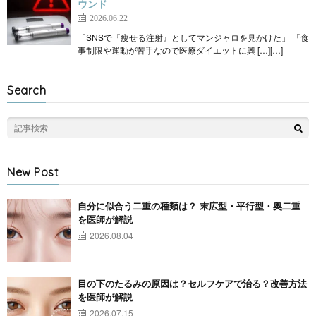
ウンド
2026.06.22
「SNSで『痩せる注射』としてマンジャロを見かけた」 「食
事制限や運動が苦手なので医療ダイエットに興 […][…]
Search
New Post
自分に似合う二重の種類は？ 末広型・平行型・奥二重
を医師が解説
2026.08.04
目の下のたるみの原因は？セルフケアで治る？改善方法
を医師が解説
2026.07.15