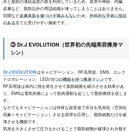
水と脂肪の凍結温度の差を利用しているため、血管や神経、内臓、
皮膚など、脂肪以外の周辺組織が凍ってしまうことはありません。
切開など
皮膚表面を傷つけず痛みもない
ため、
外科的な手術に抵抗
のある方
でも受けやすい施術です。
③ Dr.J EVOLUTION（世界初の先端美容痩身マ
シン）
Dr.J EVOLUTION
はキャビテーション、RF高周波、EMS、エレク
トロポレーション、LEDの
5つの機能を持つ痩身マシン
です。
RF高周波は体内に熱を発生させて脂肪細胞を縮小させる効果があ
り、EMSは電気刺激によって筋肉運動を起こして脂肪燃焼を促しま
す。
なかでもキャビテーションは特殊な超音波で水分を気泡化（空洞化
現象＝キャビテーション）させる原理を応用し、脂肪細胞だけを破
壊させる機能です。
気泡を大きくさせて圧力をかけることで脂肪細胞が破壊され分裂す