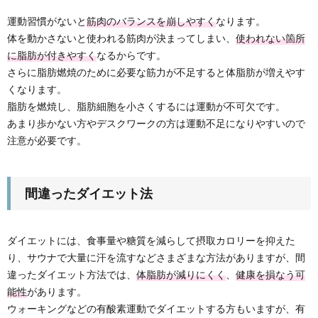
運動習慣がないと
筋肉のバランスを崩しやすく
なります。
体を動かさないと使われる筋肉が決まってしまい、
使われない箇所
に脂肪が付きやすく
なるからです。
さらに脂肪燃焼のために必要な筋力が不足すると体脂肪が増えやす
くなります。
脂肪を燃焼し、脂肪細胞を小さくするには運動が不可欠です。
あまり歩かない方やデスクワークの方は運動不足になりやすいので
注意が必要です。
間違ったダイエット法
ダイエットには、食事量や糖質を減らして摂取カロリーを抑えた
り、サウナで大量に汗を流すなどさまざまな方法がありますが、間
違ったダイエット方法では、
体脂肪が減りにくく
、
健康を損なう可
能性
があります。
ウォーキングなどの有酸素運動でダイエットする方もいますが、有