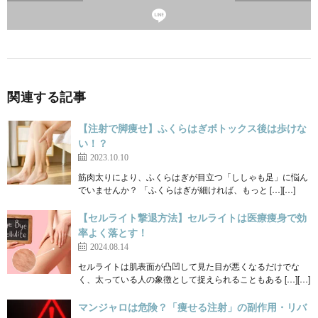
関連する記事
【注射で脚痩せ】ふくらはぎボトックス後は歩けな
い！？
2023.10.10
筋肉太りにより、ふくらはぎが目立つ「ししゃも足」に悩ん
でいませんか？ 「ふくらはぎが細ければ、もっと […][…]
【セルライト撃退方法】セルライトは医療痩身で効
率よく落とす！
2024.08.14
セルライトは肌表面が凸凹して見た目が悪くなるだけでな
く、太っている人の象徴として捉えられることもある […][…]
マンジャロは危険？「痩せる注射」の副作用・リバ