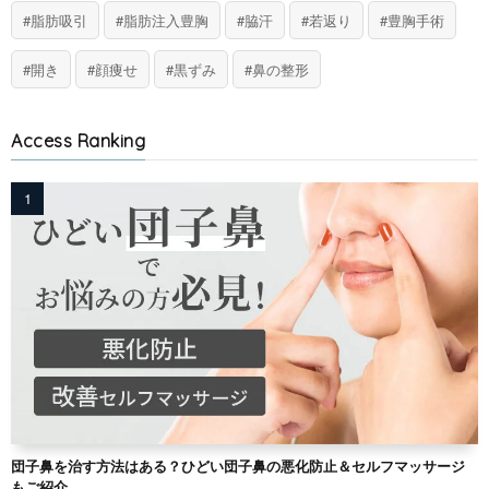
脂肪吸引
脂肪注入豊胸
脇汗
若返り
豊胸手術
開き
顔痩せ
黒ずみ
鼻の整形
Access Ranking
団子鼻を治す方法はある？ひどい団子鼻の悪化防止＆セルフマッサージ
もご紹介