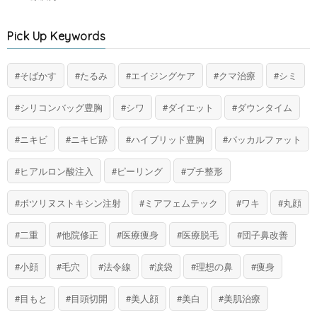
Pick Up Keywords
そばかす
たるみ
エイジングケア
クマ治療
シミ
シリコンバッグ豊胸
シワ
ダイエット
ダウンタイム
ニキビ
ニキビ跡
ハイブリッド豊胸
バッカルファット
ヒアルロン酸注入
ピーリング
プチ整形
ボツリヌストキシン注射
ミアフェムテック
ワキ
丸顔
二重
他院修正
医療痩身
医療脱毛
団子鼻改善
小顔
毛穴
法令線
涙袋
理想の鼻
痩身
目もと
目頭切開
美人顔
美白
美肌治療