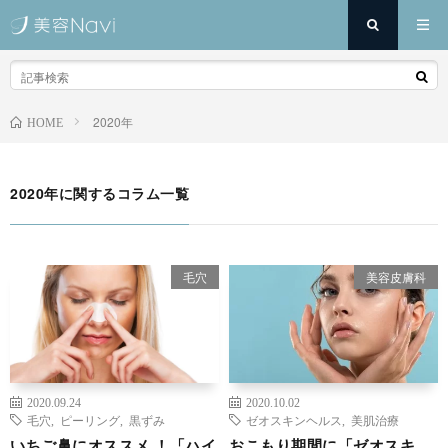
2020年
HOME
2020年に関するコラム一覧
毛穴
美容皮膚科
2020.09.24
2020.10.02
毛穴
,
ピーリング
,
黒ずみ
ゼオスキンヘルス
,
美肌治療
いちご鼻にオススメ ！「ハイ
おこもり期間に「ゼオスキ