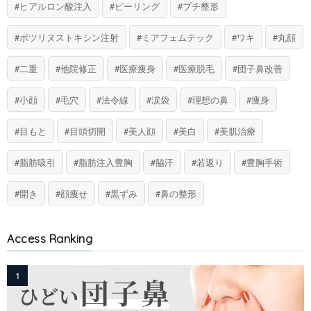
ヒアルロン酸注入
ピーリング
プチ整形
ボツリヌストキシン注射
ミアフェムテック
ワキ
丸顔
二重
他院修正
医療痩身
医療脱毛
団子鼻改善
小顔
毛穴
法令線
涙袋
理想の鼻
痩身
目もと
目頭切開
美人顔
美白
美肌治療
脂肪吸引
脂肪注入豊胸
脇汗
若返り
豊胸手術
開き
顔痩せ
黒ずみ
鼻の整形
Access Ranking