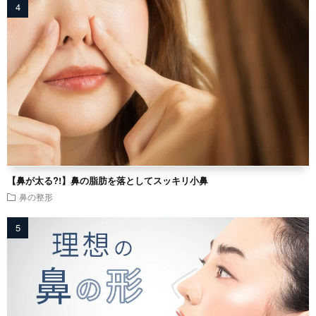
【鼻が太る?!】鼻の脂肪を落としてスッキリ小鼻
鼻の整形