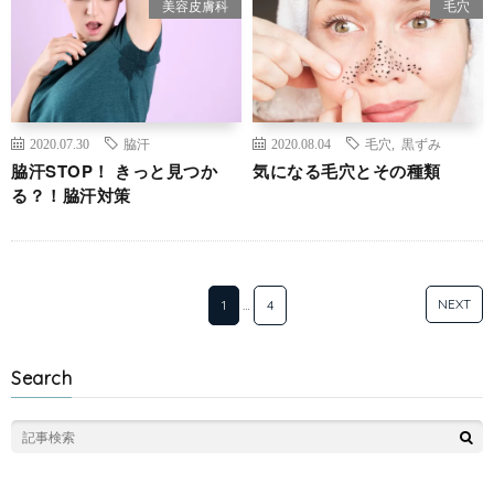
美容皮膚科
毛穴
2020.07.30
脇汗
2020.08.04
毛穴
,
黒ずみ
脇汗STOP！ きっと見つか
気になる毛穴とその種類
る？！脇汗対策
NEXT
1
…
4
Search