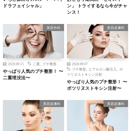
ドラフェイシャル」
ン」 トライするなら今がチャ
ンス！
美容外科
美容皮膚科
2020.09.15
二重
,
プチ整形
2020.09.07
プチ整形
,
ヒアルロン酸注入
,
ボ
やっぱり人気のプチ整形！ 〜
ツリヌストキシン注射
二重埋没法〜
やっぱり人気のプチ整形！ 〜
ボツリヌストキシン注射〜
美容皮膚科
美容皮膚科