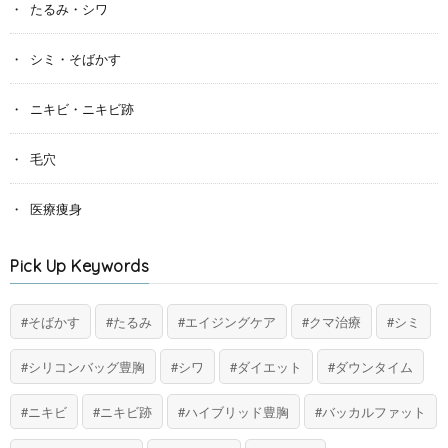
たるみ・シワ
シミ・そばかす
ニキビ・ニキビ跡
毛穴
医療痩身
Pick Up Keywords
そばかす
たるみ
エイジングケア
クマ治療
シミ
シリコンバッグ豊胸
シワ
ダイエット
ダウンタイム
ニキビ
ニキビ跡
ハイブリッド豊胸
バッカルファット