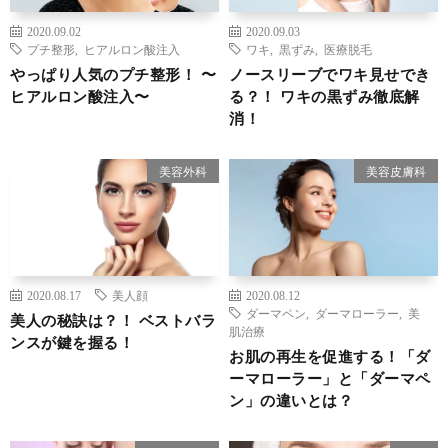
2020.09.02
2020.09.03
プチ整形
,
ヒアルロン酸注入
ワキ
,
黒ずみ
,
医療脱毛
やっぱり人気のプチ整形！ 〜
ノースリーブでワキ見せでき
ヒアルロン酸注入〜
る？！ ワキの黒ずみ徹底解
消！
美容外科
美容皮膚科
2020.08.17
美人顔
2020.08.12
ダーマペン
,
ダーマローラー
,
美
美人の秘訣は？！ ベストバラ
肌治療
ンスが鍵を握る！
お肌の再生を促進する！「ダ
ーマローラー」と「ダーマペ
ン」の違いとは？