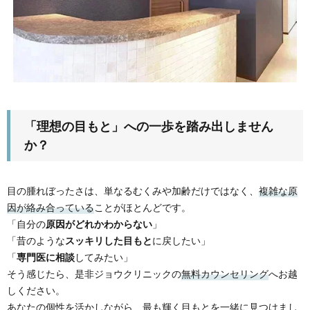
「理想の目もと」への一歩を踏み出しません
か？
目の腫れぼったさは、単なるむくみや加齢だけではなく、
複雑な原
因が絡み合っている
ことがほとんどです。
「自分の
原因がどれかわからない
」
「昔のような
スッキリした目もと
に戻したい」
「
専門医に相談
してみたい」
そう感じたら、是非ジョウクリニックの
無料カウンセリング
へお越
しください。
あなたの個性を活かしながら、最も輝く目もとを一緒に見つけまし