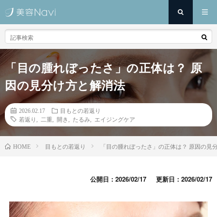
「目の腫れぼったさ」の正体は？ 原
因の見分け方と解消法
2026.02.17
目もとの若返り
若返り
,
二重
,
開き
,
たるみ
,
エイジングケア
目もとの若返り
「目の腫れぼったさ」の正体は？ 原因の見
HOME
公開日：2026/02/17
更新日：2026/02/17