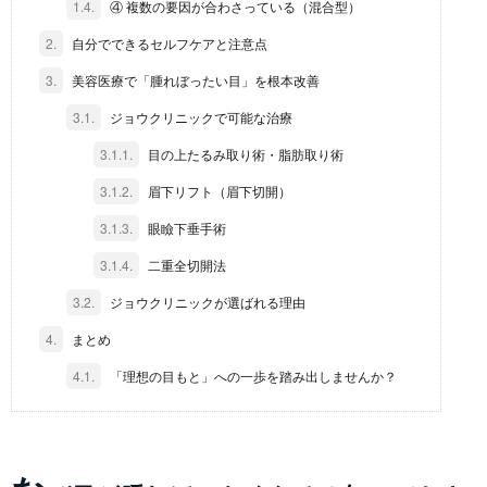
1.4.
④ 複数の要因が合わさっている（混合型）
2.
自分でできるセルフケアと注意点
3.
美容医療で「腫れぼったい目」を根本改善
3.1.
ジョウクリニックで可能な治療
3.1.1.
目の上たるみ取り術・脂肪取り術
3.1.2.
眉下リフト（眉下切開）
3.1.3.
眼瞼下垂手術
3.1.4.
二重全切開法
3.2.
ジョウクリニックが選ばれる理由
4.
まとめ
4.1.
「理想の目もと」への一歩を踏み出しませんか？