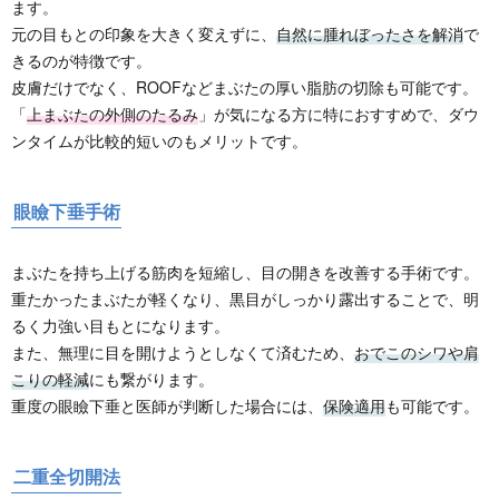
ます。
元の目もとの印象を大きく変えずに、
自然に腫れぼったさを解消
で
きるのが特徴です。
皮膚だけでなく、ROOFなどまぶたの厚い脂肪の切除も可能です。
「
上まぶたの外側のたるみ
」が気になる方に特におすすめで、ダウ
ンタイムが比較的短いのもメリットです。
眼瞼下垂手術
まぶたを持ち上げる筋肉を短縮し、目の開きを改善する手術です。
重たかったまぶたが軽くなり、黒目がしっかり露出することで、明
るく力強い目もとになります。
また、無理に目を開けようとしなくて済むため、
おでこのシワや肩
こりの軽減
にも繋がります。
重度の眼瞼下垂と医師が判断した場合には、
保険適用
も可能です。
二重全切開法