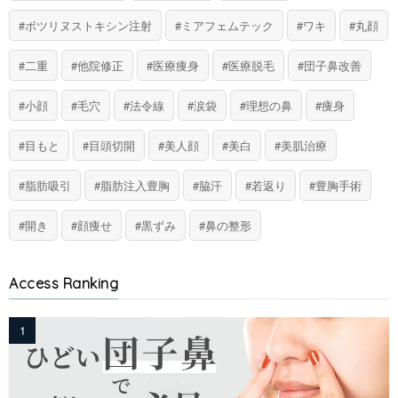
ボツリヌストキシン注射
ミアフェムテック
ワキ
丸顔
二重
他院修正
医療痩身
医療脱毛
団子鼻改善
小顔
毛穴
法令線
涙袋
理想の鼻
痩身
目もと
目頭切開
美人顔
美白
美肌治療
脂肪吸引
脂肪注入豊胸
脇汗
若返り
豊胸手術
開き
顔痩せ
黒ずみ
鼻の整形
Access Ranking