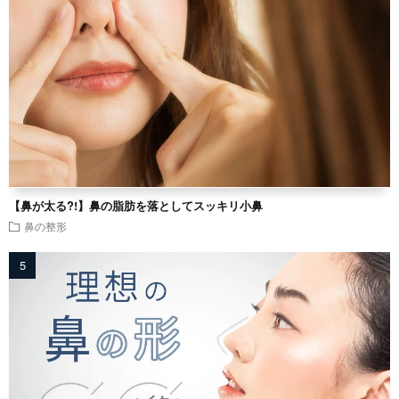
【鼻が太る?!】鼻の脂肪を落としてスッキリ小鼻
鼻の整形