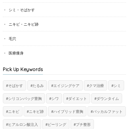
シミ・そばかす
ニキビ・ニキビ跡
毛穴
医療痩身
Pick Up Keywords
そばかす
たるみ
エイジングケア
クマ治療
シミ
シリコンバッグ豊胸
シワ
ダイエット
ダウンタイム
ニキビ
ニキビ跡
ハイブリッド豊胸
バッカルファット
ヒアルロン酸注入
ピーリング
プチ整形