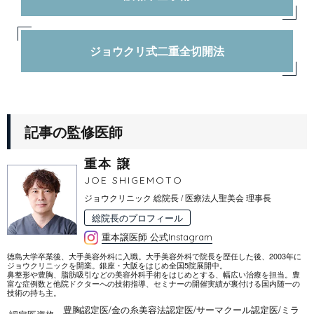
ジョウクリ式二重全切開法
記事の監修医師
重本 譲
JOE SHIGEMOTO
ジョウクリニック 総院長 / 医療法人聖美会 理事長
総院長のプロフィール
重本譲医師 公式Instagram
徳島大学卒業後、大手美容外科に入職。大手美容外科で院長を歴任した後、2003年に
ジョウクリニックを開業。銀座・大阪をはじめ全国5院展開中。
鼻整形や豊胸、脂肪吸引などの美容外科手術をはじめとする、幅広い治療を担当。豊
富な症例数と他院ドクターへの技術指導、セミナーの開催実績が裏付ける国内随一の
技術の持ち主。
豊胸認定医
/
金の糸美容法認定医
/
サーマクール認定医
/
ミラ