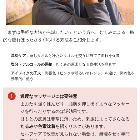
「まずは手軽な方法から試したい」という方へ、むくみによる一時
的な腫れぼったさを和らげる方法をご紹介します。
温冷ケア
：蒸しタオルと冷たいタオルを交互に当てて血行を促進
塩分・アルコールの調整
：むくみの原因となる食生活を見直す
アイメイクの工夫
：膨張色（ピンクや明るいオレンジ）を避け、締め色を
効果的に使う
過度なマッサージには要注意
まぶたを強く揉んだり、脂肪を押し出すようなマッサー
ジを行ったりするのは逆効果です。
目もとの皮膚は非常に薄いため、刺激によってさらなる
たるみ
や
色素沈着
を招くリスクがあります。
セルフケアで改善が見られない場合は、無理をせず専門