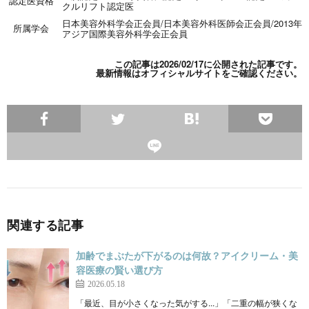
認定医資格
クルリフト認定医
日本美容外科学会正会員
/
日本美容外科医師会正会員
/
2013年
所属学会
アジア国際美容外科学会正会員
この記事は2026/02/17に公開された記事です。
最新情報は
オフィシャルサイト
をご確認ください。
関連する記事
加齢でまぶたが下がるのは何故？アイクリーム・美
容医療の賢い選び方
2026.05.18
「最近、目が小さくなった気がする...」「二重の幅が狭くな