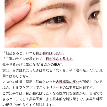
「朝起きると、いつも
目が腫れぼったい
」
「二重のラインが埋もれて、
目が小さく見える
」
鏡を見るたびに気になる“
まぶたの重み
”。
実は、目の腫れぼったさは単なる「むくみ」や「寝不足」だけが原
因ではありません。
まぶたの皮膚・脂肪・筋肉といった
内部構造の変化
が関係している
場合、セルフケアだけでスッキリさせるのは非常に困難です。
この記事では、目が腫れぼったくなる医学的な原因から、自宅でで
きるケア、そして美容医療による根本的な解決策まで、美容外科医
の視点でわかりやすく解説します。