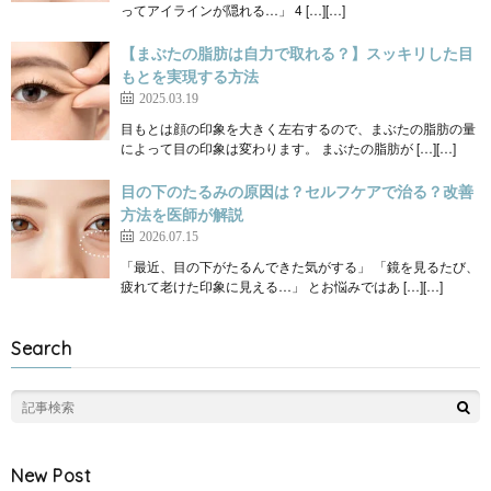
ってアイラインが隠れる…」 4 […][…]
【まぶたの脂肪は自力で取れる？】スッキリした目
もとを実現する方法
2025.03.19
目もとは顔の印象を大きく左右するので、まぶたの脂肪の量
によって目の印象は変わります。 まぶたの脂肪が […][…]
目の下のたるみの原因は？セルフケアで治る？改善
方法を医師が解説
2026.07.15
「最近、目の下がたるんできた気がする」 「鏡を見るたび、
疲れて老けた印象に見える…」 とお悩みではあ […][…]
Search
New Post