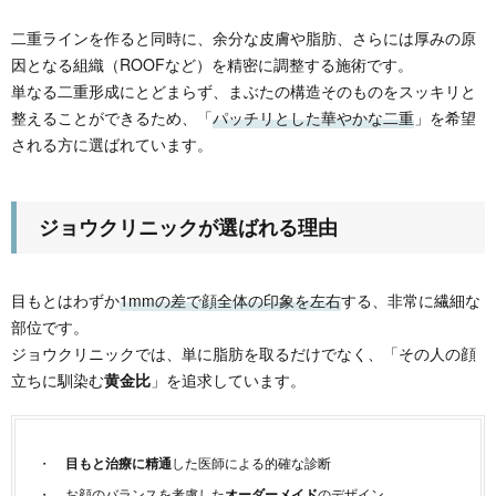
二重ラインを作ると同時に、余分な皮膚や脂肪、さらには厚みの原
因となる組織（ROOFなど）を精密に調整する施術です。
単なる二重形成にとどまらず、まぶたの構造そのものをスッキリと
整えることができるため、「
パッチリとした華やかな二重
」を希望
される方に選ばれています。
ジョウクリニックが選ばれる理由
目もとはわずか
1mmの差で顔全体の印象を左右
する、非常に繊細な
部位です。
ジョウクリニックでは、単に脂肪を取るだけでなく、「その人の顔
立ちに馴染む
黄金比
」を追求しています。
目もと治療に精通
した医師による的確な診断
お顔のバランスを考慮した
オーダーメイド
のデザイン