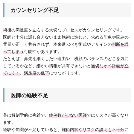
カウンセリング不足
術後の満足度を左右する大切なプロセスがカウンセリングです。
医師と十分に話し合えないまま施術に進むと、求める印象や悩みの
背景が正しく共有されず、本来選ぶべき術式やデザインの
判断を誤
ってしまう
可能性があります。
たとえば、鼻先を細くしたい理由や、横顔のバランスのどこを気に
しているかなど、細かい情報が共有できないと
適切なオペ計画が立
てにくく
、
満足度の低下
につながります。
医師の経験不足
鼻は解剖学的に複雑で、
症例数が少ない医師
ではリスクが高くなり
ます。
経験や知識が不足していると、
施術内容やリスクの説明も不十分
に