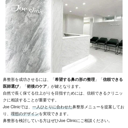
鼻整形を成功させるには、「
希望する鼻の形の整理
」「
信頼できる
医師選び
」「
術後のケア
」が鍵となります。
自然で長く保てる仕上がりを目指すためには、信頼できるクリニッ
クに相談することが重要です。
Joe Clinicでは、
一人ひとりに合わせた
鼻整形メニューを提案してお
り、
理想のデザイン
を実現できます。
鼻整形を検討している方はぜひJoe Clinicにご相談ください。