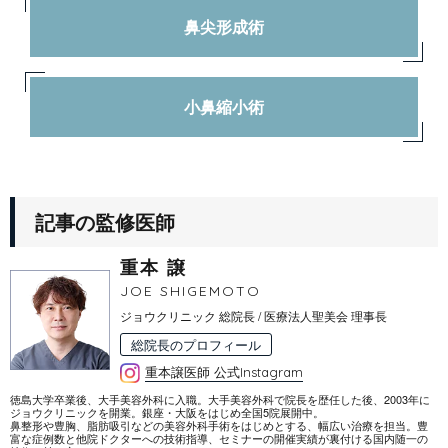
鼻尖形成術
小鼻縮小術
記事の監修医師
重本 譲
JOE SHIGEMOTO
ジョウクリニック 総院長 / 医療法人聖美会 理事長
総院長のプロフィール
重本譲医師 公式Instagram
徳島大学卒業後、大手美容外科に入職。大手美容外科で院長を歴任した後、2003年に
ジョウクリニックを開業。銀座・大阪をはじめ全国5院展開中。
鼻整形や豊胸、脂肪吸引などの美容外科手術をはじめとする、幅広い治療を担当。豊
富な症例数と他院ドクターへの技術指導、セミナーの開催実績が裏付ける国内随一の