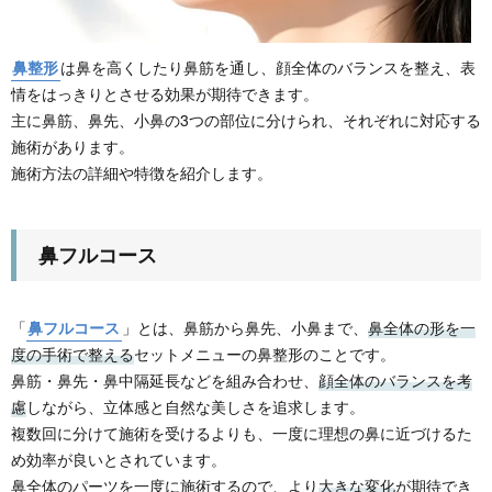
鼻整形
は鼻を高くしたり鼻筋を通し、顔全体のバランスを整え、表
情をはっきりとさせる効果が期待できます。
主に鼻筋、鼻先、小鼻の3つの部位に分けられ、それぞれに対応する
施術があります。
施術方法の詳細や特徴を紹介します。
鼻フルコース
「
鼻フルコース
」とは、鼻筋から鼻先、小鼻まで、
鼻全体の形を一
度の手術で整える
セットメニューの鼻整形のことです。
鼻筋・鼻先・鼻中隔延長などを組み合わせ、
顔全体のバランスを考
慮
しながら、立体感と自然な美しさを追求します。
複数回に分けて施術を受けるよりも、一度に理想の鼻に近づけるた
め効率が良いとされています。
鼻全体のパーツを一度に施術するので、より
大きな変化
が期待でき