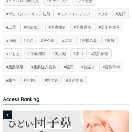
ヒアルロン酸注入
ピーリング
プチ整形
ボツリヌストキシン注射
ミアフェムテック
ワキ
丸顔
二重
他院修正
医療痩身
医療脱毛
団子鼻改善
小顔
毛穴
法令線
涙袋
理想の鼻
痩身
目もと
目頭切開
美人顔
美白
美肌治療
脂肪吸引
脂肪注入豊胸
脇汗
若返り
豊胸手術
開き
顔痩せ
黒ずみ
鼻の整形
Access Ranking