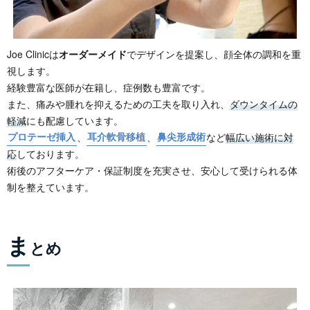
Joe Clinicは
オーダーメイド
でデザインを提案し、顔全体の調和を重
視します。
経験豊富な医師が在籍し、症例数も豊富です。
また、痛みや腫れを抑えるための工夫を取り入れ、
ダウンタイムの
軽減
にも配慮しています。
プロテーゼ挿入
、
耳介軟骨移植
、
鼻尖形成術
など
幅広い施術に対
応
しております。
術後のアフターケア・保証制度を充実させ、安心して受けられる体
制を整えています。
ま
とめ