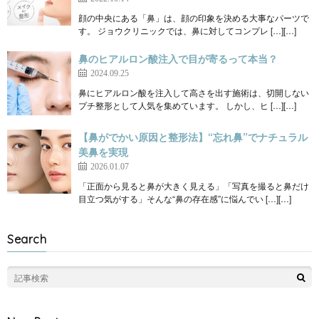
顔の中央にある「鼻」は、顔の印象を決める大事なパーツで
す。 ジョウクリニックでは、鼻に対してコンプレ […][…]
鼻のヒアルロン酸注入で目が寄るって本当？
2024.09.25
鼻にヒアルロン酸を注入して高さを出す施術は、切開しない
プチ整形として人気を集めています。 しかし、ヒ […][…]
【鼻がでかい原因と整形法】“忘れ鼻”でナチュラル
美鼻を実現
2026.01.07
「正面から見ると鼻が大きく見える」「写真を撮ると鼻だけ
目立つ気がする」そんな“鼻の存在感”に悩んでい […][…]
Search