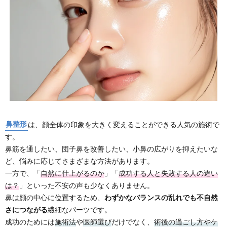
鼻整形
は、顔全体の印象を大きく変えることができる人気の施術で
す。
鼻筋を通したい、団子鼻を改善したい、小鼻の広がりを抑えたいな
ど、悩みに応じてさまざまな方法があります。
一方で、「
自然に仕上がるのか
」「
成功する人と失敗する人の違い
は？
」といった不安の声も少なくありません。
鼻は顔の中心に位置するため、
わずかなバランスの乱れでも不自然
さにつながる
繊細なパーツです。
成功のためには
施術法
や
医師選び
だけでなく、
術後の過ごし方やケ