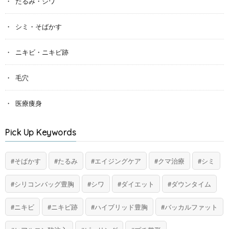
たるみ・シワ
シミ・そばかす
ニキビ・ニキビ跡
毛穴
医療痩身
Pick Up Keywords
そばかす
たるみ
エイジングケア
クマ治療
シミ
シリコンバッグ豊胸
シワ
ダイエット
ダウンタイム
ニキビ
ニキビ跡
ハイブリッド豊胸
バッカルファット