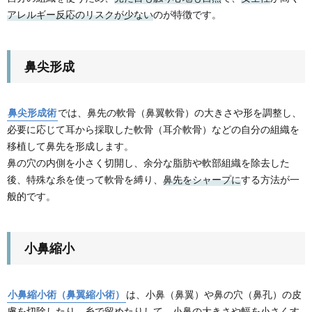
アレルギー反応のリスクが少ない
のが特徴です。
鼻尖形成
鼻尖形成術
では、鼻先の軟骨（鼻翼軟骨）の大きさや形を調整し、
必要に応じて耳から採取した軟骨（耳介軟骨）などの自分の組織を
移植して鼻先を形成します。
鼻の穴の内側を小さく切開し、余分な脂肪や軟部組織を除去した
後、特殊な糸を使って軟骨を縛り、
鼻先をシャープに
する方法が一
般的です。
小鼻縮小
小鼻縮小術（鼻翼縮小術）
は、小鼻（鼻翼）や鼻の穴（鼻孔）の皮
膚を切除したり、糸で留めたりして、
小鼻の大きさや幅を小さく
す