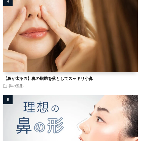
【鼻が太る?!】鼻の脂肪を落としてスッキリ小鼻
鼻の整形