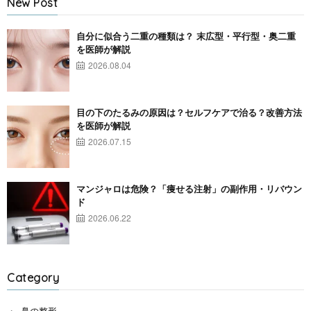
New Post
自分に似合う二重の種類は？ 末広型・平行型・奥二重
を医師が解説
2026.08.04
目の下のたるみの原因は？セルフケアで治る？改善方法
を医師が解説
2026.07.15
マンジャロは危険？「痩せる注射」の副作用・リバウン
ド
2026.06.22
Category
鼻の整形