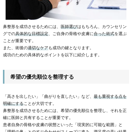
鼻整形を成功させるためには、
医師選び
はもちろん、カウンセリン
グでの
具体的な目標設定
、ご自身の骨格や皮膚に
合った術式
を選ぶ
ことが重要です。
また、術後の
適切なケア
も成功の鍵となります。
成功のための具体的なポイントを以下に紹介します。
希望の優先順位を整理する
「高さを出したい」「曲がりを直したい」など、
最も重視する点を
明確にする
ことが大切です。
鼻整形を成功させるためには、希望の優先順位を整理し、それを正
確に医師と共有することが重要です。
患者自身の骨格や皮膚の状態といった「現実的に可能な範囲」と
「理想の鼻」とのすり合わせがスムーズに進み、満足度の高い結果