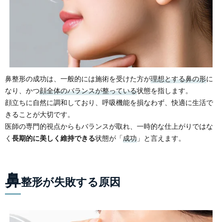
鼻整形の成功は、一般的には施術を受けた方が
理想とする鼻の形
に
なり、かつ
顔全体のバランスが整っている
状態を指します。
顔立ちに自然に調和しており、呼吸機能を損なわず、快適に生活で
きることが大切です。
医師の専門的視点からもバランスが取れ、一時的な仕上がりではな
く
長期的に美しく維持できる
状態が「
成功
」と言えます。
鼻
整形が失敗する原因