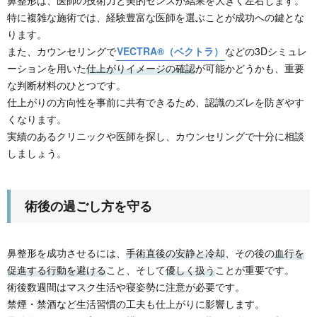
鼻整形は、医師の技術力と美的センスが結果を大きく左右します。
特に複雑な施術では、経験豊富な医師を選ぶことが成功への鍵とな
ります。
また、カウンセリングで
VECTRA®（ベクトラ）
などの3Dシミュレ
ーションを用いた
仕上がりイメージの確認
が可能かどうかも、重要
な判断材料のひとつです。
仕上がりの方向性を事前に共有できるため、認識のズレを防ぎやす
くなります。
実績のあるクリニックや医師を探し、カウンセリングで十分に相談
しましょう。
術後の過ごし方を守る
鼻整形を成功させるには、
手術直後の安静と冷却
、その後の
血行を
促進する行動を避ける
こと、そして
優しく扱う
ことが重要です。
術後数週間はマスク生活や寝姿勢に注意が必要です。
禁煙・禁酒など生活習慣の工夫も仕上がりに影響します。