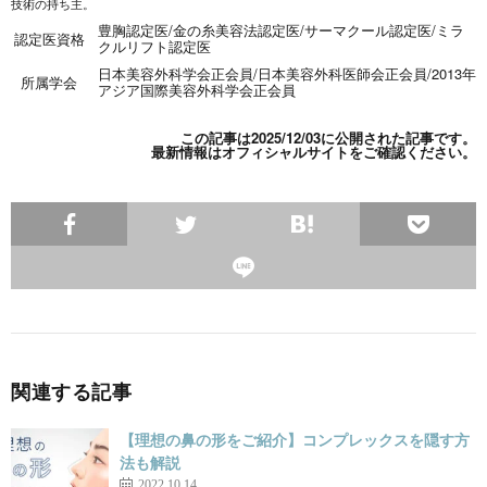
技術の持ち主。
豊胸認定医
/
金の糸美容法認定医
/
サーマクール認定医
/
ミラ
認定医資格
クルリフト認定医
日本美容外科学会正会員
/
日本美容外科医師会正会員
/
2013年
所属学会
アジア国際美容外科学会正会員
この記事は2025/12/03に公開された記事です。
最新情報は
オフィシャルサイト
をご確認ください。
関連する記事
【理想の鼻の形をご紹介】コンプレックスを隠す方
法も解説
2022.10.14