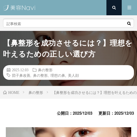
【鼻整形を成功させるには？】理想を
叶えるための正しい選び方
2025.12.03
鼻の整形
団子鼻改善
,
鼻の整形
,
理想の鼻
,
美人顔
鼻の整形
【鼻整形を成功させるには？】理想を叶えるための
HOME
公開日：2025/12/03
更新日：2025/12/03