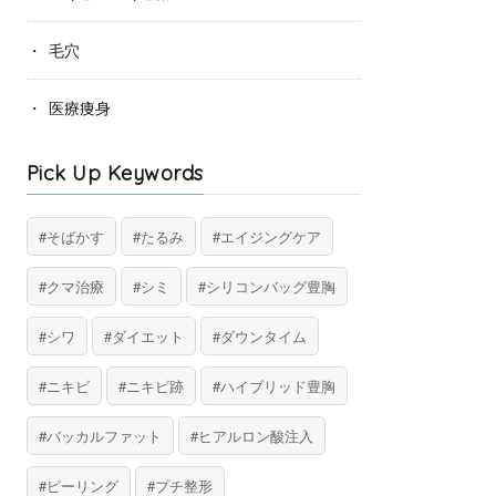
毛穴
医療痩身
Pick Up Keywords
そばかす
たるみ
エイジングケア
クマ治療
シミ
シリコンバッグ豊胸
シワ
ダイエット
ダウンタイム
ニキビ
ニキビ跡
ハイブリッド豊胸
バッカルファット
ヒアルロン酸注入
ピーリング
プチ整形