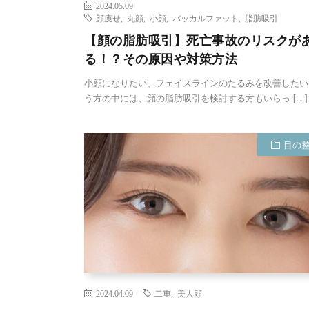
2024.05.09
顔痩せ
,
丸顔
,
小顔
,
バッカルファット
,
脂肪吸引
【顔の脂肪吸引】死亡事故のリスクが
る！？その原因や対策方法
小顔になりたい、フェイスラインのたるみを改善したい
う方の中には、顔の脂肪吸引を検討する方もいらっ […]
目の
2024.04.09
二重
,
美人顔