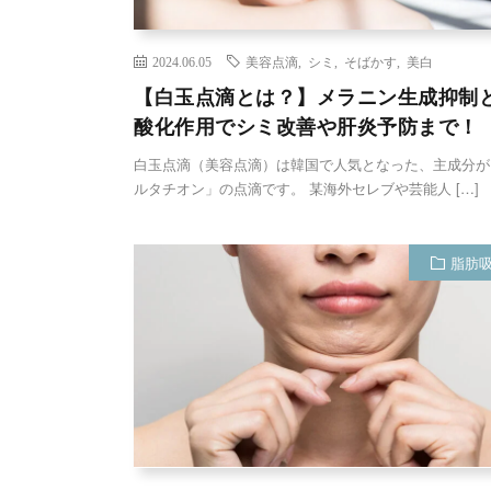
2024.06.05
美容点滴
,
シミ
,
そばかす
,
美白
【白玉点滴とは？】メラニン生成抑制
酸化作用でシミ改善や肝炎予防まで！
白玉点滴（美容点滴）は韓国で人気となった、主成分が
ルタチオン」の点滴です。 某海外セレブや芸能人 […]
脂肪