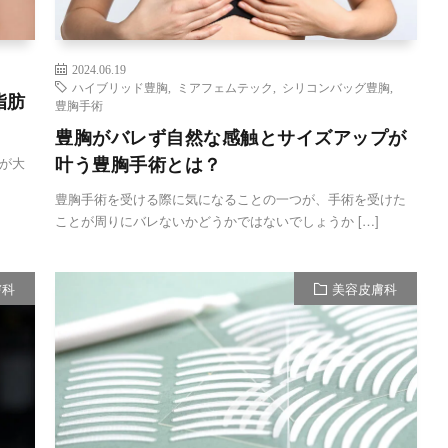
2024.06.19
ハイブリッド豊胸
,
ミアフェムテック
,
シリコンバッグ豊胸
,
脂肪
豊胸手術
豊胸がバレず自然な感触とサイズアップが
叶う豊胸手術とは？
が大
豊胸手術を受ける際に気になることの一つが、手術を受けた
ことが周りにバレないかどうかではないでしょうか […]
膚科
美容皮膚科