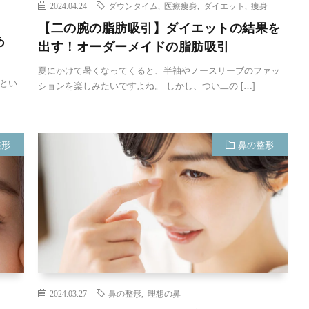
2024.04.24
ダウンタイム
,
医療痩身
,
ダイエット
,
痩身
【二の腕の脂肪吸引】ダイエットの結果を
あ
出す！オーダーメイドの脂肪吸引
夏にかけて暑くなってくると、半袖やノースリーブのファッ
とい
ションを楽しみたいですよね。 しかし、つい二の […]
整形
鼻の整形
2024.03.27
鼻の整形
,
理想の鼻