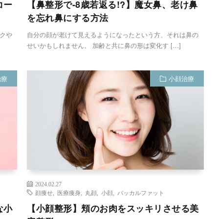
コー
【鼻整形で-8歳若返る!?】魔女鼻、老け鼻
を忘れ鼻にする方法
クや
自分の顔が老けて見えるようになったという方、それは鼻の
せいかもしれません。 加齢と共に鼻の形は変化す […]
治療
小顔治療
2024.02.27
顔痩せ
,
医療痩身
,
丸顔
,
小顔
,
バッカルファット
な小
【小顔整形】頬のお肉をスッキリさせる美