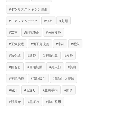
ボツリヌストキシン注射
ミアフェムテック
ワキ
丸顔
二重
他院修正
医療痩身
医療脱毛
団子鼻改善
小顔
毛穴
法令線
涙袋
理想の鼻
痩身
目もと
目頭切開
美人顔
美白
美肌治療
脂肪吸引
脂肪注入豊胸
脇汗
若返り
豊胸手術
開き
顔痩せ
黒ずみ
鼻の整形