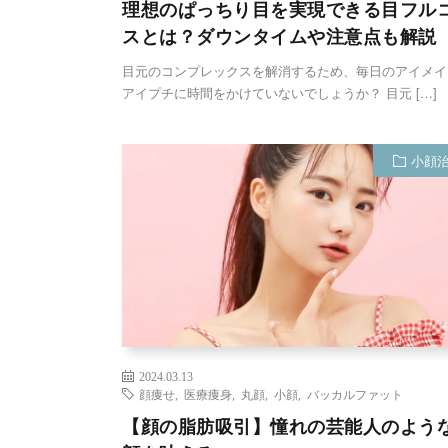
理想のぱっちり目を実現できる目フル
スとは？ダウンタイムや注意点も解説
目元のコンプレックスを解消するため、毎日のアイメイ
アイプチに時間をかけていないでしょうか？ 目元 […]
小顔
2024.03.13
顔痩せ
,
医療痩身
,
丸顔
,
小顔
,
バッカルファット
【顔の脂肪吸引】憧れの芸能人のよう