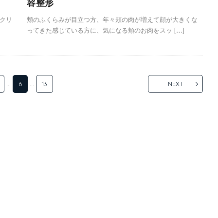
容整形
クリ
頬のふくらみが目立つ方、年々頬の肉が増えて顔が大きくな
ってきた感じている方に、気になる頬のお肉をスッ […]
…
6
…
13
NEXT