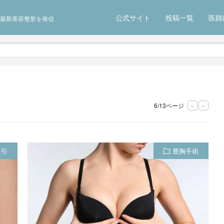
公式サイト
投稿一覧
医師
最新美容整形を発信
6/13ページ
<
>
吸引
豊胸手術