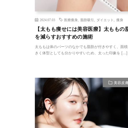
2024.07.03
医療痩身
,
脂肪吸引
,
ダイエット
,
痩身
【太もも痩せには美容医療】太ももの
を減らすおすすめの施術
太ももは体のパーツのなかでも脂肪が付きやすく、面積
きく体型としても分かりやすいため、太った印象を […]
美容皮