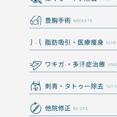
豊胸手術
BREASTS
脂肪吸引・医療痩身
SLIM
ワキガ ・多汗症治療
UND
刺青・タトゥー除去
TATT
他院修正
RE OPE